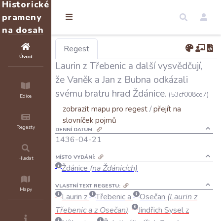
Historické
prameny
na dosah
Regest
Úvod
Laurin z Třebenic a další vysvědčují,
že Vaněk a Jan z Bubna odkázali
svému bratru hrad Ždánice.
(53cf008ce7)
Edice
zobrazit mapu pro regest
/
přejít na
slovníček pojmů
Regesty
DENNÍ DATUM:
1436-04-21
MÍSTO VYDÁNÍ:
Hledat
Ždánice
(na Ždánicích)
VLASTNÍ TEXT REGESTU:
Mapy
Laurin
z
Třebenic
a
Osečan
(
Laurin
z
Třebenic
a
z
Osečan
)
,
Jindřich
Sysel
z