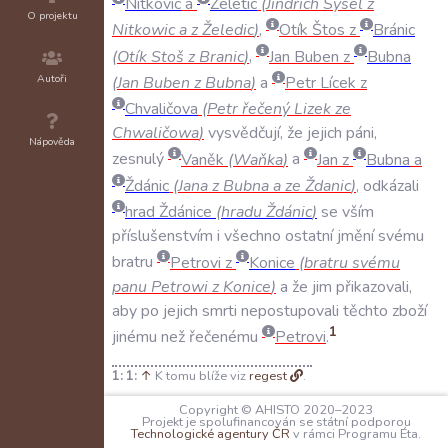
Nítkovic
a
Želetic
(
Jindřich
Sysel
z
O projektu
Nitkowic
a
z
Želedic
)
,
Otík
Štos
z
Bránic
(
Otík
Stoš
z
Branic
)
,
Jan
Buben
z
Bubna
Autoři
(
Jan
Buben
z
Bubna
)
a
Petr
Lícek
z
Chvaličova
(
Petr
řečený
Lizek
ze
Chwaličowa
)
vysvědčují
,
že
jejich
páni
,
Nápověda
zesnulý
Vaněk
(
Waňka
)
a
Jan
z
Bubna
a
Ždánic
(
Jana
z
Bubna
a
ze
Ždanic
)
,
odkázali
hrad
Ždánice
(
hradu
Ždánic
)
se
vším
příslušenstvím
i
všechno
ostatní
jmění
svému
bratru
Petrovi
z
Konice
(
bratru
svému
panu
Petrowi
z
Konice
)
a
že
jim
přikazovali
,
aby
po
jejich
smrti
nepostupovali
těchto
zboží
1
jinému
než
řečenému
Petrovi
.
1:
↑
K tomu blíže viz
regest
.
Copyright © AHISTO 2020–2023
SVĚDKOVÉ:
Projekt je spolufinancován se státní podporou
N/A
Technologické agentury ČR
v rámci Programu Éta.