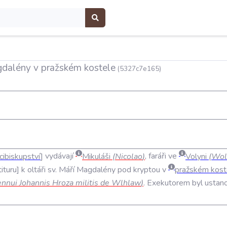
agdalény v pražském kostele
(5327c7e165)
cibiskupství
vydávají
Mikuláši
(
Nicolao
)
,
faráři
ve
Volyni
(
Wol
tituru
k
oltáři
sv
.
Máří
Magdalény
pod
kryptou
v
pražském
kost
ennui
Johannis
Hroza
militis
de
Wlhlaw
)
.
Exekutorem
byl
ustan