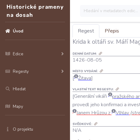
Historické prameny
na dosah
Regest
Přepis
Úvod
Krida k oltáři sv. Máří M
Edice
DENNÍ DATUM:
1426-08-05
Regesty
MÍSTO VYDÁNÍ:
Žitava
Hledat
VLASTNÍ TEXT REGESTU:
Generální
vikáři
pražského
ar
provedl
jeho
konfirmaci
a
inves
Mapy
Janem
Hrůzou
z
Vlhlav
(
str
SVĚDKOVÉ:
O projektu
N/A