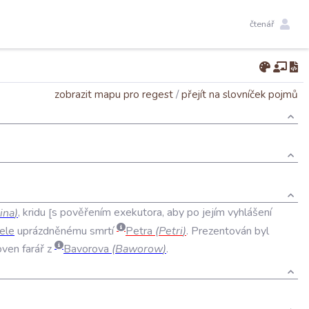
čtenář
zobrazit mapu pro regest
/
přejít na slovníček pojmů
ina
)
,
kridu
s
pověřením
exekutora
,
aby
po
jejím
vyhlášení
ele
uprázdněnému
smrtí
Petra
(
Petri
)
.
Prezentován
byl
oven
farář
z
Bavorova
(
Baworow
)
.