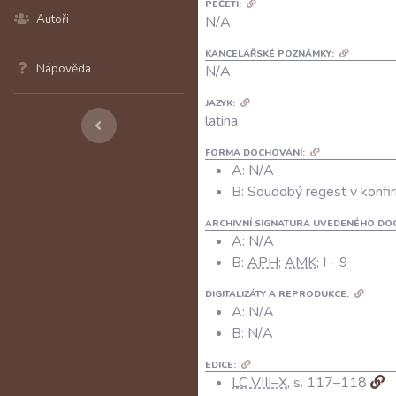
PEČETI:
Autoři
N/A
KANCELÁŘSKÉ POZNÁMKY:
Nápověda
N/A
JAZYK:
latina
FORMA DOCHOVÁNÍ:
A: N/A
B: Soudobý regest v konfir
ARCHIVNÍ SIGNATURA UVEDENÉHO DO
A:
N/A
B:
APH
;
AMK
; I - 9
DIGITALIZÁTY A REPRODUKCE:
A:
N/A
B:
N/A
EDICE:
LC VIII–X
, s. 117–118