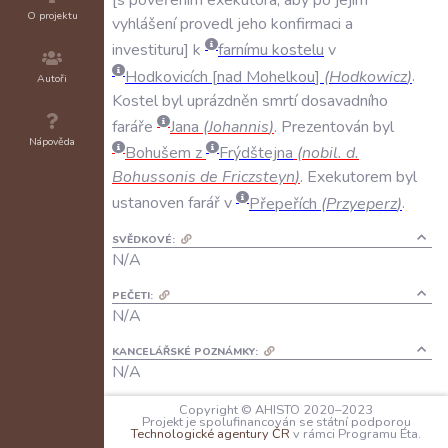
O projektu
vyhlášení
provedl
jeho
konfirmaci
a
investituru
k
farnímu
kostelu
v
Hodkovicích
nad
Mohelkou
(
Hodkowicz
)
.
Autoři
Kostel
byl
uprázdněn
smrtí
dosavadního
faráře
Jana
(
Johannis
)
.
Prezentován
byl
Nápověda
Bohušem
z
Frýdštejna
(
nobil
.
d
.
Bohussonis
de
Friczsteyn
)
.
Exekutorem
byl
ustanoven
farář
v
Přepeřích
(
Przyeperz
)
.
SVĚDKOVÉ:
N/A
PEČETI:
N/A
KANCELÁŘSKÉ POZNÁMKY:
N/A
JAZYK:
Copyright © AHISTO 2020–2023
Projekt je spolufinancován se státní podporou
latina
Technologické agentury ČR
v rámci Programu Éta.