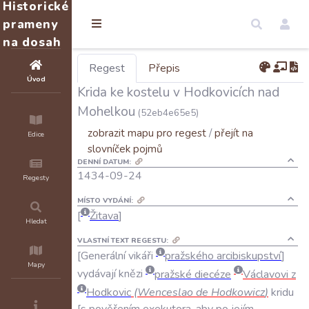
Historické
prameny
na dosah
Regest
Přepis
Úvod
Krida ke kostelu v Hodkovicích nad
Mohelkou
(52eb4e65e5)
zobrazit mapu pro regest
/
přejít na
Edice
slovníček pojmů
DENNÍ DATUM:
1434-09-24
Regesty
MÍSTO VYDÁNÍ:
Žitava
Hledat
VLASTNÍ TEXT REGESTU:
Generální
vikáři
pražského
arcibiskupství
Mapy
vydávají
knězi
pražské
diecéze
Václavovi
z
Hodkovic
(
Wenceslao
de
Hodkowicz
)
kridu
s
pověřením
exekutora
,
aby
po
jejím