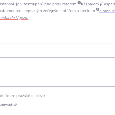
stanovil
je
v
zastoupení
jeho
prokurátorem
Kašparem
(
Caspar
nstrumentem
sepsaným
veřejným
notářem
a
klerikem
olomouc
eslai
de
Vgezd
)
.
ční knize pražské diecéze
CHOVÁNÍ: