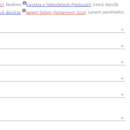
is
)
,
farářem
kostela
v
Nebuželech
(
Nebuzel
)
,
který
doložil
ké
diecéze
Janem
Sičem
(
Johannem
Sicz
)
,
synem
zemřelého