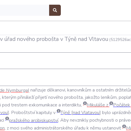
í v úřad nového probošta v Týně nad Vltavou
(5129526ac
de
Nymburga
)
nařizuje
děkanovi
,
kanovníkům
a
ostatním
držitel
,
kterým
přináleží
přijetí
nového
probošta
,
jakožto
leníkům
,
popla
i
pod
trestem
exkomunikace
a
interdiktu
,
Mikuláše
z
Počátek
avou
.
Proboštství
kapituly
v
Týně
nad
Vlatavou
bylo
uprázdně
aci
pražského
arcibiskupství
.
Aby
nevznikly
pochybnosti
o
práve
on
,
z
moci
svého
administrátorského
úřadu
k
němu
ustanovit
Mi