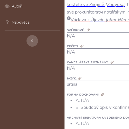
kostele
ve
Znojmě
(
Znoyma
)
.
U
Autoři
své
prokurátorství
notářským
i
Václava
z
Újezdu
(
olim
Wenc
Nápověda
SVĚDKOVÉ:
N/A
PEČETI:
N/A
KANCELÁŘSKÉ POZNÁMKY:
N/A
JAZYK:
latina
FORMA DOCHOVÁNÍ:
A: N/A
B: Soudobý opis v konfirma
ARCHIVNÍ SIGNATURA UVEDENÉHO DO
A:
N/A