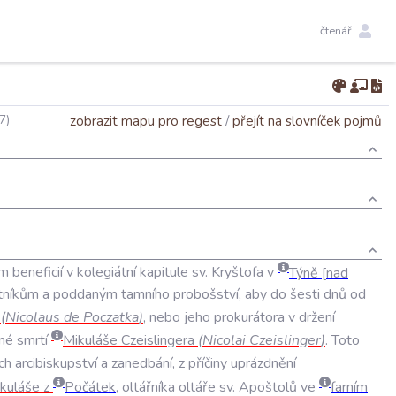
čtenář
zobrazit mapu pro regest
/
přejít na slovníček pojmů
7)
ům
beneficií
v
kolegiátní
kapitule
sv
.
Kryštofa
v
Týně
nad
tníkům
a
poddaným
tamního
probošství
,
aby
do
šesti
dnů
od
(
Nicolaus
de
Poczatka
)
,
nebo
jeho
prokurátora
v
držení
né
smrtí
Mikuláše
Czeislingera
(
Nicolai
Czeislinger
)
.
Toto
ch
arcibiskupství
a
zanedbání
,
z
příčiny
uprázdnění
kuláše
z
Počátek
,
oltářníka
oltáře
sv
.
Apoštolů
ve
farním