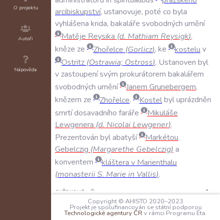
O projektu
arcibiskupství
,
ustanovuje
,
poté
co
byla
vyhlášena
krida
,
bakaláře
svobodných
umění
Matěje
Reysika
(
d
.
Mathiam
Reysigk
)
,
Autoři
kněze
ze
Zhořelce
(
Gorlicz
)
,
ke
kostelu
v
Ostritz
(
Ostrawia;
Ostross
)
.
Ustanoven
byl
Nápověda
v
zastoupení
svým
prokurátorem
bakalářem
svobodných
umění
Janem
Grunebergem
,
knězem
ze
Zhořelce
.
Kostel
byl
uprázdněn
smrtí
dosavadního
faráře
Mikuláše
Lewgenera
(
d
.
Nicolai
Lewgener
)
.
Prezentován
byl
abatyší
Markétou
Gebelczig
(
Margarethe
Gebelczig
)
a
konventem
kláštera
v
Marienthalu
(
monasterii
S
.
Marie
in
Vallis
)
.
SVĚDKOVÉ:
N/A
Copyright © AHISTO 2020–2023
Projekt je spolufinancován se státní podporou
Technologické agentury ČR
v rámci Programu Éta.
PEČETI: