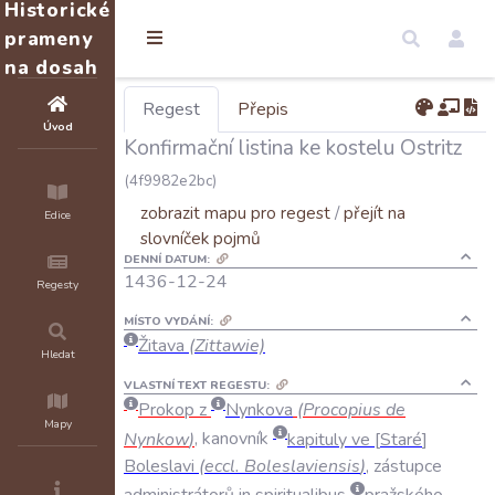
Historické
prameny
na dosah
Regest
Přepis
Úvod
Konfirmační listina ke kostelu Ostritz
(4f9982e2bc)
zobrazit mapu pro regest
/
přejít na
Edice
slovníček pojmů
DENNÍ DATUM:
1436-12-24
Regesty
MÍSTO VYDÁNÍ:
Žitava
(Zittawie)
Hledat
VLASTNÍ TEXT REGESTU:
Prokop
z
Nynkova
(
Procopius
de
Mapy
Nynkow
)
,
kanovník
kapituly
ve
Staré
Boleslavi
(
eccl
.
Boleslaviensis
)
,
zástupce
administrátorů
in
spiritualibus
pražského