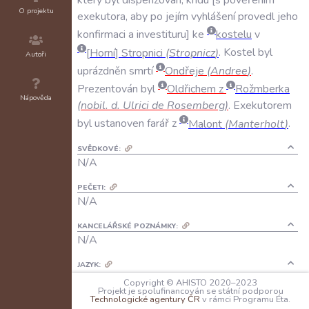
O projektu
exekutora
,
aby
po
jejím
vyhlášení
provedl
jeho
konfirmaci
a
investituru
ke
kostelu
v
Horní
Stropnici
(
Stropnicz
)
.
Kostel
byl
Autoři
uprázdněn
smrtí
Ondřeje
(
Andree
)
.
Prezentován
byl
Oldřichem
z
Rožmberka
Nápověda
(
nobil
.
d
.
Ulrici
de
Rosemberg
)
.
Exekutorem
byl
ustanoven
farář
z
Malont
(
Manterholt
)
.
SVĚDKOVÉ:
N/A
PEČETI:
N/A
KANCELÁŘSKÉ POZNÁMKY:
N/A
JAZYK:
latina
Copyright © AHISTO 2020–2023
Projekt je spolufinancován se státní podporou
Technologické agentury ČR
v rámci Programu Éta.
FORMA DOCHOVÁNÍ: