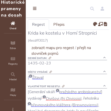
Historické
prameny
na dosah
Regest
Přepis
Úvod
Krida ke kostelu v Horní Stropnici
(4ecdff3017)
zobrazit mapu pro regest
/
přejít na
Edice
slovníček pojmů
DENNÍ DATUM:
1435-02-23
Regesty
MÍSTO VYDÁNÍ:
Žitava
Hledat
VLASTNÍ TEXT REGESTU:
Generální
vikáři
pražského
arcibiskupství
Mapy
vydávají
Divišovi
(
fri
Divissio
)
,
řeholníku
břevnovského
kláštera
(
Brewnoviensi
)
,
který
byl
dispenzován
,
kridu
s
pověřením