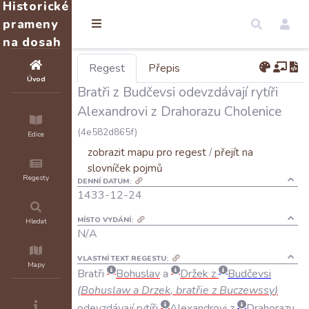
Historické
prameny
na dosah
Regest
Přepis
Úvod
Bratři z Budčevsi odevzdávají rytíři
Alexandrovi z Drahorazu Cholenice
(4e582d865f)
Edice
zobrazit mapu pro regest
/
přejít na
slovníček pojmů
Regesty
DENNÍ DATUM:
1433-12-24
MÍSTO VYDÁNÍ:
Hledat
N/A
VLASTNÍ TEXT REGESTU:
Mapy
Bratři
Bohuslav
a
Držek
z
Budčevsi
(
Bohuslaw
a
Drzek
,
bratřie
z
Buczewssy
)
odevzdávají
rytíři
Alexandrovi
z
Drahorazu