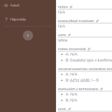
Autoři
PEČETI:
N/A
Nápověda
KANCELÁŘSKÉ POZNÁMKY:
N/A
JAZYK:
latina
FORMA DOCHOVÁNÍ:
A: N/A
B: Soudobý opis v konfirma
ARCHIVNÍ SIGNATURA UVEDENÉHO DO
A:
N/A
B:
APH
;
AMK
; I – 8
DIGITALIZÁTY A REPRODUKCE:
A:
N/A
B:
N/A
EDICE: