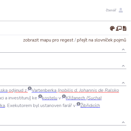
čtenář
zobrazit mapu pro regest
/
přejít na slovníček pojmů
lska
odjinud
z
Vartenberka
(
nobilis
d
.
Johannis
de
Ralsko
ci
a
investituru
ke
kostelu
v
Křižanech
(
Sucha
)
rka
.
Exekutorem
byl
ustanoven
farář
v
Žibřidicích