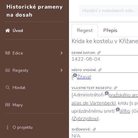
Historické prameny
na dosah
Regest
Přepis
Úvod
Krida ke kostelu v Křižan
Edice
DENNÍ DATUM:
1422-08-04
Regesty
MÍSTO VYDÁNÍ:
Žitava
Hledat
VLASTNÍ TEXT REGESTU:
Administrátoři
pražského
ar
alias
de
Vartenberk
)
,
kridu
s
p
Mapy
uprázdněnému
smrtí
Jiřího
(
Ge
(
Zybrzydow
)
.
O projektu
SVĚDKOVÉ:
N/A