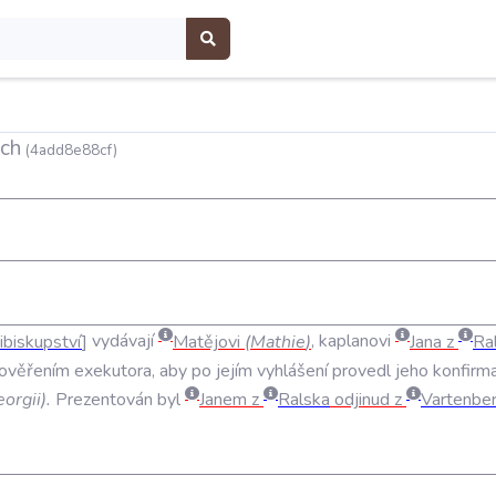
ech
(4add8e88cf)
cibiskupství
vydávají
Matějovi
(
Mathie
)
,
kaplanovi
Jana
z
Ra
ověřením
exekutora
,
aby
po
jejím
vyhlášení
provedl
jeho
konfirma
orgii
).
Prezentován
byl
Janem
z
Ralska
odjinud
z
Vartenbe