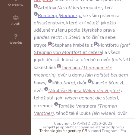
O projektu
Artolfovi
(
Artolf
kellermaister
)
tvrz
Romberg
(
Rumberg
)
se
vším
právem
a
příslušenstvím
,
které
k
ní
náleží
,
jakožto
Autoři
udělenému
lénu
podle
štýrského
práva
(
landes
recht
in
Steir
)
,
a
to
činí
za
sebe
,
Nápověda
strýce
Stephana
hraběte
z
Montfortu
(
graf
Stephan
von
Montfort
et
cetera
)
a
všech
jejich
dědiců
.
Jedná
se
předně
o
dvůr
(
hofstat
)
sakristiána
Thomana
(
Thomanin
die
mesnerin
)
,
dvůr
u
domu
(
ain
hofstat
bei
dem
haws
)
Jiřího
(
Jorg
)
,
dvůr
Kuneše
(
Kuniz
)
,
dvůr
Mikuláše
Rigela
(
Nikel
der
Rigler
)
a
téhož
stáj
(
ain
wisen
genant
die
stadel
)
,
pozemek
Tomáše
Varstnera
(
Thoman
Varstner
)
,
téhož
také
louka
(
ain
wisen
)
,
dvůr
Berchtolda
Steubera
(
Berchtold
Stewber
)
,
Copyright © AHISTO 2020–2023
Projekt je spolufinancován se státní podporou
rombergský
statek
(
die
hoff
zu
Rumberg
)
,
Technologické agentury ČR
v rámci Programu Éta.