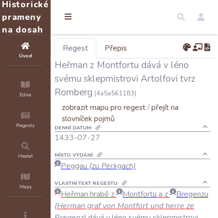
Historické
prameny
na dosah
Regest
Přepis
Úvod
Heřman z Montfortu dává v léno
svému sklepmistrovi Artolfovi tvrz
Romberg
(4a5a561183)
Edice
zobrazit mapu pro regest
/
přejít na
slovníček pojmů
Regesty
DENNÍ DATUM:
1433-07-27
MÍSTO VYDÁNÍ:
Hledat
Peggau
(zu Perkgach)
VLASTNÍ TEXT REGESTU:
Mapy
Heřman
hrabě
z
Montfortu
a
z
Bregenzu
(
Herman
graf
von
Montfort
und
herre
ze
Bregenz
)
dává
v
léno
svému
sklepmistrovi