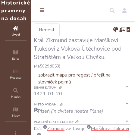
Historické
prameny
na dosah
Regest
Úvod
Král Zikmund zastavuje Maršíkovi
Tluksovi z Vokova Útěchovice pod
Stražištěm a Velkou Chyšku.
Edice
(4a5629d053)
zobrazit mapu pro regest
/
přejít na
Regesty
slovníček pojmů
DENNÍ DATUM:
1421-01-20
Hledat
MÍSTO VYDÁNÍ:
Plzeň
(in civitate nostra Plsna)
Mapy
VLASTNÍ TEXT REGESTU:
Král
Zikmund
zastavuje
Maršíkovi
Tluksovi