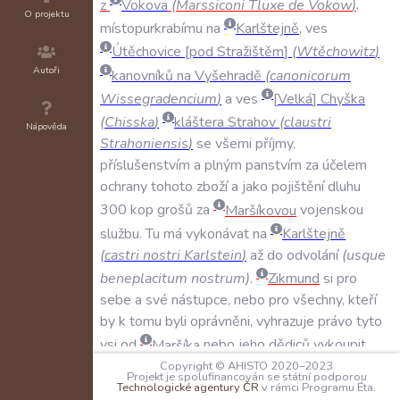
z
Vokova
(
Marssiconi
Tluxe
de
Vokow
)
,
O projektu
místopurkrabímu
na
Karlštejně
,
ves
Útěchovice
pod
Stražištěm
(
Wtěchowitz
)
Autoři
kanovníků
na
Vyšehradě
(
canonicorum
Wissegradencium
)
a
ves
Velká
Chyška
(
Chisska
)
kláštera
Strahov
(
claustri
Nápověda
Strahoniensis
)
se
všemi
příjmy
,
příslušenstvím
a
plným
panstvím
za
účelem
ochrany
tohoto
zboží
a
jako
pojištění
dluhu
300
kop
grošů
za
Maršíkovou
vojenskou
službu
.
Tu
má
vykonávat
na
Karlštejně
(
castri
nostri
Karlstein
)
až
do
odvolání
(
usque
beneplacitum
nostrum
)
.
Zikmund
si
pro
sebe
a
své
nástupce
,
nebo
pro
všechny
,
kteří
by
k
tomu
byli
oprávněni
,
vyhrazuje
právo
tyto
vsi
od
Maršíka
nebo
jeho
dědiců
vykoupit
,
načež
je
on
,
nebo
jeho
dědicové
,
musí
bez
Copyright © AHISTO 2020–2023
Projekt je spolufinancován se státní podporou
překážek
vrátit
vyšehradským
kanovníkům
Technologické agentury ČR
v rámci Programu Éta.