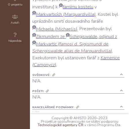
O projektu
investituru
k
farnímu
kostelu
v
Markvarticích
(
Marquardivilla
)
.
Kostel
byl
uprázdněn
smrtí
dosavadního
faráře
Autoři
Michaela
(
Michaelis
)
.
Prezentován
byl
Zikmundem
ze
Schirgiswalde
,
odjinud
z
Nápověda
Markvartic
(
famosi
d
.
Sigismundi
de
Schergiswalde
alias
de
Marquardivilla
)
.
Exekutorem
byl
ustanoven
farář
z
Kamenice
(
Campnycz
)
.
SVĚDKOVÉ:
N/A
PEČETI:
N/A
KANCELÁŘSKÉ POZNÁMKY:
N/A
Copyright © AHISTO 2020–2023
Projekt je spolufinancován se státní podporou
JAZYK:
Technologické agentury ČR
v rámci Programu Éta.