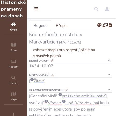
Historické
prameny
na dosah
Regest
Přepis
Úvod
Krida k farnímu kostelu v
Markvarticích
(47df411e75)
zobrazit mapu pro regest
/
přejít na
Edice
slovníček pojmů
DENNÍ DATUM:
1434-10-07
Regesty
MÍSTO VYDÁNÍ:
Žitava
Hledat
VLASTNÍ TEXT REGESTU:
Generální
vikáři
pražského
arcibiskupství
Mapy
vydávají
Vítovi
z
Lipé
(
Vito
de
Lipa
)
kridu
s
pověřením
exekutora
,
aby
po
jejím
vyhlášení
provedl
jeho
konfirmaci
a