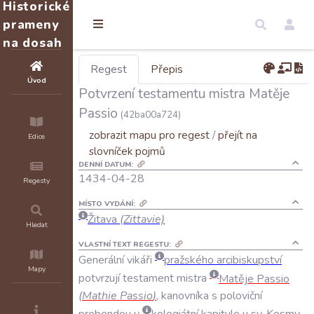
Historické
prameny
na dosah
Regest
Přepis
Úvod
Potvrzení testamentu mistra Matěje
Passio
(42ba00a724)
zobrazit mapu pro regest
/
přejít na
Edice
slovníček pojmů
DENNÍ DATUM:
1434-04-28
Regesty
MÍSTO VYDÁNÍ:
Žitava
(Zittavie)
Hledat
VLASTNÍ TEXT REGESTU:
Generální
vikáři
pražského
arcibiskupství
Mapy
potvrzují
testament
mistra
Matěje
Passio
(
Mathie
Passio
)
,
kanovníka
s
poloviční
prebendou
v
kolegiátní
kapitule
u
sv
.
Kosmy