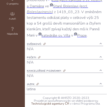
O projektu
a
Damiána
ve
Staré
Boleslavi
(
eccl
.
Boleslavinesis
)
z
1419_03_23
.
V
zmíněném
testamentu
odkázal
platy
v
celkové
výši
25
Autoři
kop
a
54
grošů
devíti
mansionářům
a
čtyřem
klerikům
,
kteří
zpívají
každý
den
mši
k
Panně
Nápověda
Marii
v
katedrále
sv
.
Víta
v
Praze
.
SVĚDKOVÉ:
N/A
PEČETI:
N/A
KANCELÁŘSKÉ POZNÁMKY:
N/A
JAZYK:
latina
FORMA DOCHOVÁNÍ:
Copyright © AHISTO 2020–2023
Projekt je spolufinancován se státní podporou
A: N/A
Technologické agentury ČR
v rámci Programu Éta.