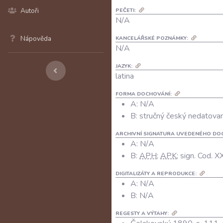
Autoři
PEČETI:
N/A
Nápověda
KANCELÁŘSKÉ POZNÁMKY:
N/A
JAZYK:
latina
FORMA DOCHOVÁNÍ:
A: N/A
B: stručný český nedatovan
ARCHIVNÍ SIGNATURA UVEDENÉHO DO
A:
N/A
B:
APH
;
APK
; sign. Cod. X
DIGITALIZÁTY A REPRODUKCE:
A:
N/A
B:
N/A
REGESTY A VÝTAHY: