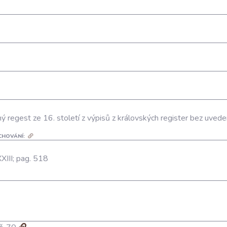
ý regest ze 16. století z výpisů z královských register bez uved
CHOVÁNÍ:
XXIII; pag. 518