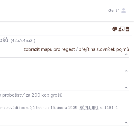
čtenář
ošů.
(42a7c45a2f)
zobrazit mapu pro regest
/
přejít na slovníček pojmů
o
probošství
za
200
kop
grošů
.
jemce uvádí i pozdější listina z 15. února 1505 (
SČPLL III/1
, s. 1181, č.