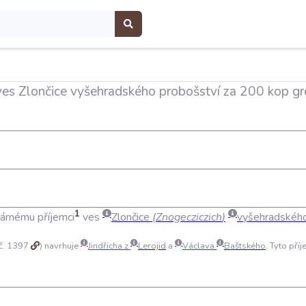
ves Zlončice vyšehradského probošství za 200 kop gr
1
námému
příjemci
ves
Zlončice
(
Znogecziczich
)
vyšehradskéh
 č. 1397
) navrhuje
Jindřicha
z
Lerojid
a
Václava
Baštského
. Tyto pří