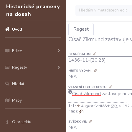
Historické prameny
na dosah
Regest
Úvod
Císař Zikmund zastavuje 
Edice
DENNÍ DATUM:
1436-11-[20:23]
Regesty
MÍSTO VYDÁNÍ:
N/A
Hledat
VLASTNÍ TEXT REGESTU:
Císař
Zikmund
zastavuje
nez
Mapy
1:
↑
August Sedláček (
ZR
, s. 192,
4903
).
O projektu
SVĚDKOVÉ:
N/A