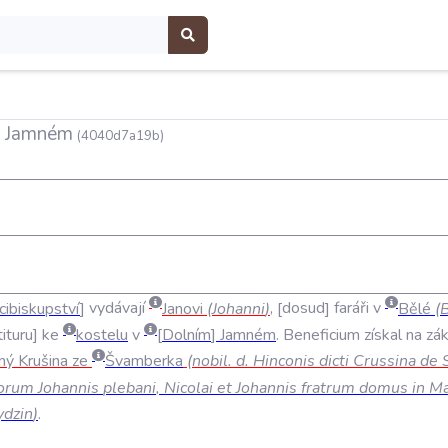
ím Jamném
(4040d7a19b)
cibiskupství
vydávají
Janovi
(
Johanni
)
,
dosud
faráři
v
Bělé
(
tituru
ke
kostelu
v
Dolním
Jamném
.
Beneficium
získal
na
zá
ný
Krušina
ze
Švamberka
(
nobil
.
d
.
Hinconis
dicti
Crussina
de
sorum
Johannis
plebani
,
Nicolai
et
Johannis
fratrum
domus
in
Ma
dzin
)
.