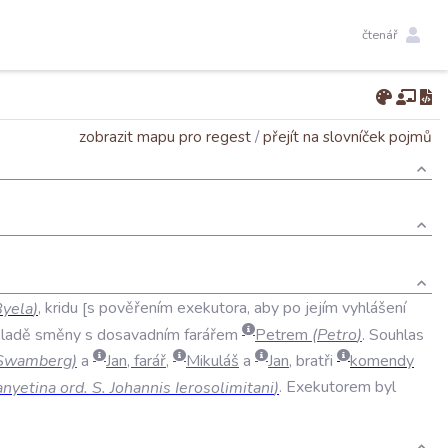
čtenář
zobrazit mapu pro regest
/
přejít na slovníček pojmů
Byela
)
,
kridu
s
pověřením
exekutora
,
aby
po
jejím
vyhlášení
kladě
směny
s
dosavadním
farářem
Petrem
(
Petro
)
.
Souhlas
Swamberg
)
a
Jan
,
farář
,
Mikuláš
a
Jan
,
bratři
komendy
nyetina
ord
.
S
.
Johannis
Ierosolimitani
)
.
Exekutorem
byl