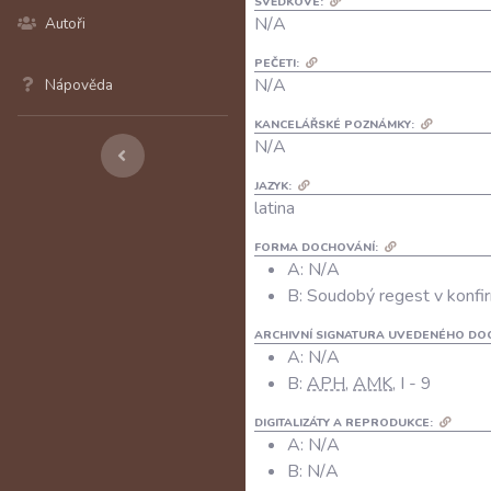
SVĚDKOVÉ:
N/A
Autoři
PEČETI:
N/A
Nápověda
KANCELÁŘSKÉ POZNÁMKY:
N/A
JAZYK:
latina
FORMA DOCHOVÁNÍ:
A: N/A
B: Soudobý regest v konfir
ARCHIVNÍ SIGNATURA UVEDENÉHO DO
A:
N/A
B:
APH
,
AMK
, I - 9
DIGITALIZÁTY A REPRODUKCE:
A:
N/A
B:
N/A