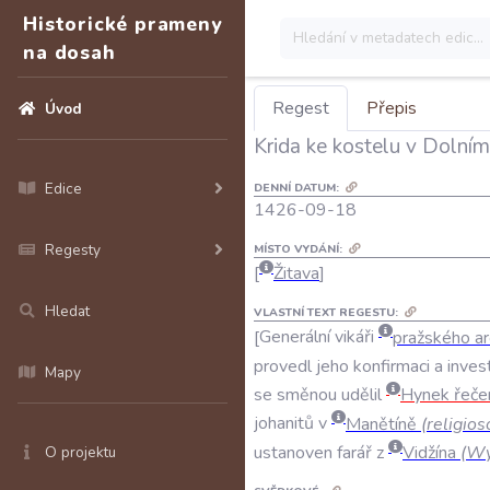
Historické prameny
na dosah
Regest
Přepis
Úvod
Krida ke kostelu v Doln
Edice
DENNÍ DATUM:
1426-09-18
Regesty
MÍSTO VYDÁNÍ:
Žitava
Hledat
VLASTNÍ TEXT REGESTU:
Generální
vikáři
pražského
ar
provedl
jeho
konfirmaci
a
inves
Mapy
se
směnou
udělil
Hynek
řeče
johanitů
v
Manětíně
(
religio
ustanoven
farář
z
Vidžína
(
Wy
O projektu