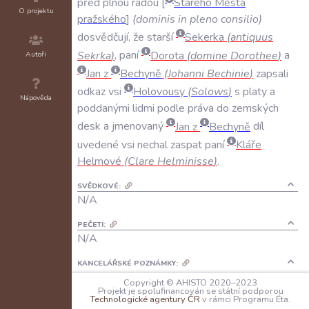
před
plnou
radou
Starého
Města
O projektu
pražského
(
dominis
in
pleno
consilio
)
dosvědčují
,
že
starší
Sekerka
(
antiquus
Sekrka
)
,
paní
Dorota
(
domine
Dorothee
)
a
Autoři
Jan
z
Bechyně
(
Johanni
Bechinie
)
zapsali
odkaz
vsi
Holovousy
(
Solows
)
s
platy
a
Nápověda
poddanými
lidmi
podle
práva
do
zemských
desk
a
jmenovaný
Jan
z
Bechyně
díl
uvedené
vsi
nechal
zaspat
paní
Kláře
Helmové
(
Clare
Helminisse
)
.
SVĚDKOVÉ:
N/A
PEČETI:
N/A
KANCELÁŘSKÉ POZNÁMKY:
N/A
Copyright © AHISTO 2020–2023
Projekt je spolufinancován se státní podporou
Technologické agentury ČR
v rámci Programu Éta.
JAZYK: