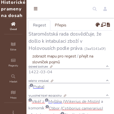
Historické
prameny
na dosah
Regest
Přepis
Úvod
Staroměstská rada dosvědčuje, že
došlo k intabulaci zboží v
Holovousích podle práva.
(3aa5141a0f)
Edice
zobrazit mapu pro regest
/
přejít na
slovníček pojmů
Regesty
DENNÍ DATUM:
1422-03-04
MÍSTO VYDÁNÍ:
Hledat
Praha
VLASTNÍ TEXT REGESTU:
Mapy
Vikéř
z
Myšlína
(
Wikerius
de
Mislin
)
a
komorník
Ctibor
(
Cstiborius
camerarius
)