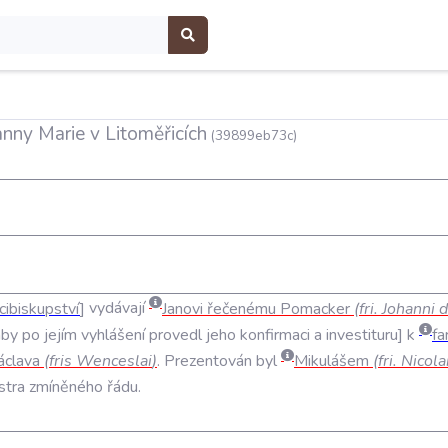
anny Marie v Litoměřicích
(39899eb73c)
cibiskupství
vydávají
Janovi
řečenému
Pomacker
(
fri
.
Johanni
d
aby
po
jejím
vyhlášení
provedl
jeho
konfirmaci
a
investituru
k
fa
áclava
(
fris
Wenceslai
)
.
Prezentován
byl
Mikulášem
(
fri
.
Nicola
stra
zmíněného
řádu
.