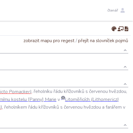
čtenář
zobrazit mapu pro regest
/
přejít na slovníček pojmů
icto
Pomacker
)
,
řeholníku
řádu
křížovníků
s
červenou
hvězdou
,
rnímu
kostelu
Panny
Marie
v
Litoměřicích
(
Lithomericz
)
i
)
,
řeholníkem
řádu
křížovníků
s
červenou
hvězdou
a
farářem
v