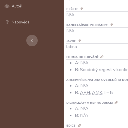
Autoři
PEČETI:
N/A
Nápověda
KANCELÁŘSKÉ POZNÁMKY:
N/A
JAZYK:
latina
FORMA DOCHOVÁNÍ:
A: N/A
B: Soudobý regest v konfir
ARCHIVNÍ SIGNATURA UVEDENÉHO DO
A:
N/A
B:
APH
,
AMK
, I – 8
DIGITALIZÁTY A REPRODUKCE:
A:
N/A
B:
N/A
EDICE: