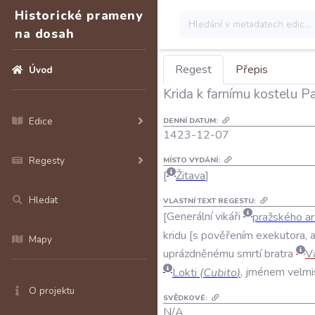
Historické prameny
na dosah
Regest
Přepis
Úvod
Krida k farnímu kostelu P
Edice
DENNÍ DATUM:
1423-12-07
Regesty
MÍSTO VYDÁNÍ:
Žitava
Hledat
VLASTNÍ TEXT REGESTU:
Generální
vikáři
pražského
ar
kridu
s
pověřením
exekutora
,
Mapy
uprázdněnému
smrtí
bratra
V
Lokti
(
Cubito
)
,
jménem
velmi
O projektu
SVĚDKOVÉ:
N/A