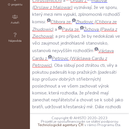
Chrustěnicích
)
a
Drslav
z
Malovar
O projektu
(
Drslaw
z
Malowar
)
vyznávají
,
že
ve
sporu
,
který
mezi
nimi
vypukl
,
zplnomocnili
rozhodčí
komisi:
Ctibora
ze
Zhudovic
(
Ctibora
ze
Autoři
Zhudowic
)
a
Pavla
ze
Žichova
(
Pawla
z
Ziechowa
)
;
a
pro
případ
,
že
by
nedokázali
ve
Nápověda
věci
zaujmout
jednohlasné
stanovisko
,
ustanovili
nejvyšším
rozhodčím
Václava
Cardu
z
Petrovic
(
Wáclawa
Cardu
z
Petrowic
)
.
Oba
slibují
pod
ztrátou
cti
,
víry
a
pokutou
padesáti
kop
pražských
(
padesáti
kop
grošuov
dobrých
střiebrných
)
poslechnout
a
ve
všem
zachovat
výrok
komise
,
která
rozhodla
,
že
předně
mají
zanechat
nepřátelství
a
chovat
se
k
sobě
jako
bratři
,
udržovat
křesťanský
mír
.
Dále
rozhodli
majetkoprávní
vyrovnání
následovně:
Copyright © AHISTO 2020–2023
Zdeněk
a
jeho
dědici
obdrží
Chrustenice
(
v
Projekt je spolufinancován se státní podporou
Technologické agentury ČR
v rámci Programu Éta.
Chrusteniciech
)
a
Žichov
(
v
Žichowě
)
se