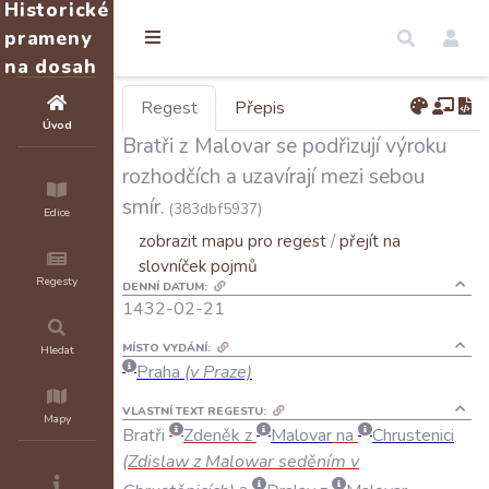
Historické
prameny
na dosah
Regest
Přepis
Úvod
Bratři z Malovar se podřizují výroku
rozhodčích a uzavírají mezi sebou
smír.
(383dbf5937)
Edice
zobrazit mapu pro regest
/
přejít na
slovníček pojmů
Regesty
DENNÍ DATUM:
1432-02-21
MÍSTO VYDÁNÍ:
Hledat
Praha
(v Praze)
VLASTNÍ TEXT REGESTU:
Mapy
Bratři
Zdeněk
z
Malovar
na
Chrustenici
(
Zdislaw
z
Malowar
seděním
v