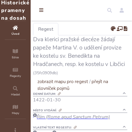
Historické
prameny
na dosah
Regest
Úvod
Dva klerici pražské diecéze žádají
papeže Martina V. o udělení provize
ke kostelu sv. Benedikta na
Edice
Hradčanech, resp. ke kostelu v Libčici
(35fc0909db)
Regesty
zobrazit mapu pro regest
/
přejít na
slovníček pojmů
DENNÍ DATUM:
Hledat
1422-01-30
MÍSTO VYDÁNÍ:
Mapy
Řím
(Rome apud Sanctum Petrum)
VLASTNÍ TEXT REGESTU: