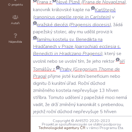
Frana
z
Nové
Plzně
(
Frana
de
Novaplzna
)
,
O projektu
kanovník
královské
kaple
na
Karlštejně
(
canonicus
capelle
regie
in
Carlstein
)
v
Autoři
pražské
diecézi
(
Pragensis
diocesis
)
,
žádá
papežský
stolec
,
aby
mu
udělil
provizi
k
farnímu
kostelu
sv
.
Benedikta
na
Nápověda
Hradčanech
v
Praze
(
parrochiali
ecclesia
s
.
Benedicti
in
Hradczano
Pragensi
)
,
který
se
uvolnil
nebo
se
uvolní
tím
,
že
jeho
rektor
Jiří
Tomášův
z
Prahy
(
Gregorium
Thome
de
Praga
)
přijme
jisté
kurátní
beneficium
nebo
dignitu
či
kurátní
úřad
.
Roční
důchod
zmíněného
kostela
nepřevyšuje
13
hřiven
stříbra
.
Tomuto
udělení
z
papežské
moci
nemá
vadit
,
že
drží
zmíněný
kanonikát
s
prebendou
,
jejichž
roční
důchod
nepřevyšuje
5
hřiven
stříbra
.
Copyright © AHISTO 2020–2023
Projekt je spolufinancován se státní podporou
Technologické agentury ČR
v rámci Programu Éta.
Jan
Lucidus
(
Johanni
Lucidus
)
žádá