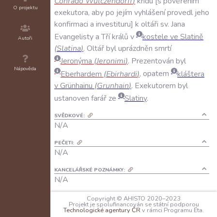
Conrado
Wulczendorff
)
kridu
s
pověřením
O projektu
exekutora
,
aby
po
jejím
vyhlášení
provedl
jeho
konfirmaci
a
investituru
k
oltáři
sv
.
Jana
Evangelisty
a
Tří
králů
v
kostele
ve
Slatině
Autoři
(
Slatina
)
.
Oltář
byl
uprázdněn
smrtí
Jeronýma
(
Jeronimi
)
.
Prezentován
byl
Nápověda
Eberhardem
(
Ebirhardi
)
,
opatem
kláštera
v
Grünhainu
(
Grunhain
)
.
Exekutorem
byl
ustanoven
farář
ze
Slatiny
.
SVĚDKOVÉ:
N/A
PEČETI:
N/A
KANCELÁŘSKÉ POZNÁMKY:
N/A
JAZYK:
Copyright © AHISTO 2020–2023
Projekt je spolufinancován se státní podporou
latina
Technologické agentury ČR
v rámci Programu Éta.