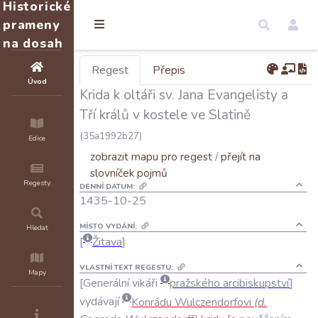
Historické
prameny
na dosah
Regest
Přepis
Úvod
Krida k oltáři sv. Jana Evangelisty a
Tří králů v kostele ve Slatině
(35a1992b27)
Edice
zobrazit mapu pro regest
/
přejít na
slovníček pojmů
Regesty
DENNÍ DATUM:
1435-10-25
MÍSTO VYDÁNÍ:
Hledat
Žitava
VLASTNÍ TEXT REGESTU:
Mapy
Generální
vikáři
pražského
arcibiskupství
vydávají
Konrádu
Wulczendorfovi
(
d
.