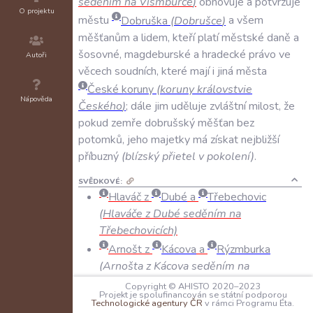
seděním
na
Vismburce
)
obnovuje
a
potvrzuje
O projektu
městu
Dobruška
(
Dobrušce
)
a
všem
měšťanům
a
lidem
,
kteří
platí
městské
daně
a
šosovné
,
magdeburské
a
hradecké
právo
ve
Autoři
věcech
soudních
,
které
mají
i
jiná
města
České
koruny
(
koruny
královstvie
Nápověda
Českého
)
;
dále
jim
uděluje
zvláštní
milost
,
že
pokud
zemře
dobrušský
měšťan
bez
potomků
,
jeho
majetky
má
získat
nejbližší
příbuzný
(
blízský
přietel
v
pokolení
)
.
SVĚDKOVÉ:
Hlaváč z
Dubé
a
Třebechovic
(Hlaváče z Dubé seděním na
Třebechovicích)
Arnošt z
Kácova
a
Rýzmburka
(Arnošta z Kácova seděním na
Rysmburce)
Copyright © AHISTO 2020–2023
Projekt je spolufinancován se státní podporou
Jan z
Veselice
(Jana rytieře z
Technologické agentury ČR
v rámci Programu Éta.