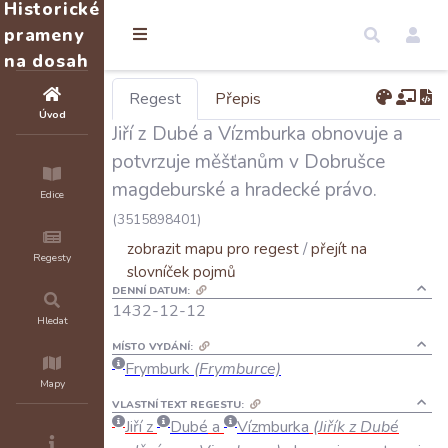
Historické
prameny
na dosah
Regest
Přepis
Úvod
Jiří z Dubé a Vízmburka obnovuje a
potvrzuje měšťanům v Dobrušce
magdeburské a hradecké právo.
Edice
(3515898401)
zobrazit mapu pro regest
/
přejít na
Regesty
slovníček pojmů
DENNÍ DATUM:
1432-12-12
Hledat
MÍSTO VYDÁNÍ:
Frymburk
(Frymburce)
Mapy
VLASTNÍ TEXT REGESTU:
Jiří
z
Dubé
a
Vízmburka
(
Jiřík
z
Dubé