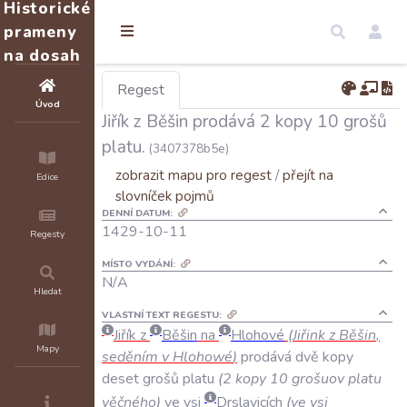
Historické
prameny
na dosah
Regest
Úvod
Jiřík z Běšin prodává 2 kopy 10 grošů
platu.
(3407378b5e)
zobrazit mapu pro regest
/
přejít na
Edice
slovníček pojmů
DENNÍ DATUM:
1429-10-11
Regesty
MÍSTO VYDÁNÍ:
N/A
Hledat
VLASTNÍ TEXT REGESTU:
Jiřík
z
Běšin
na
Hlohové
(
Jiřink
z
Běšin
,
Mapy
seděním
v
Hlohowé
)
prodává
dvě
kopy
deset
grošů
platu
(
2
kopy
10
grošuov
platu
věčného
)
ve
vsi
Drslavicích
(
ve
vsi