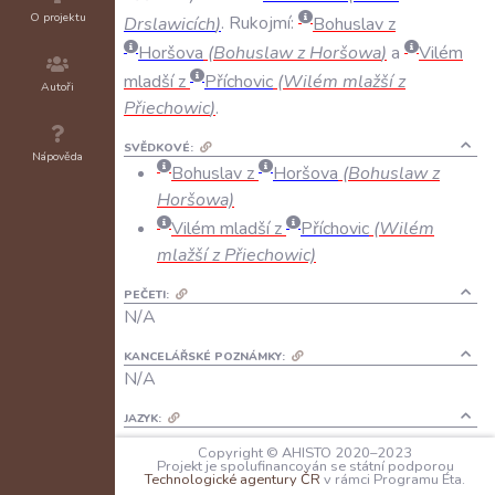
O projektu
Drslawicích
)
.
Rukojmí:
Bohuslav
z
Horšova
(
Bohuslaw
z
Horšowa
)
a
Vilém
mladší
z
Příchovic
(
Wilém
mlažší
z
Autoři
Přiechowic
)
.
SVĚDKOVÉ:
Nápověda
Bohuslav z
Horšova
(Bohuslaw z
Horšowa)
Vilém mladší z
Příchovic
(Wilém
mlažší z Přiechowic)
PEČETI:
N/A
KANCELÁŘSKÉ POZNÁMKY:
N/A
JAZYK:
čeština
Copyright © AHISTO 2020–2023
Projekt je spolufinancován se státní podporou
Technologické agentury ČR
v rámci Programu Éta.
FORMA DOCHOVÁNÍ: