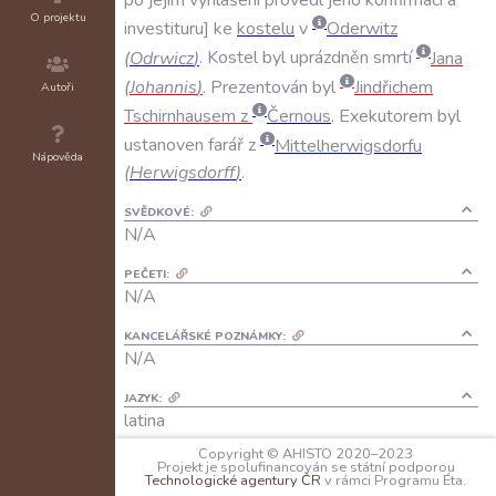
O projektu
investituru
ke
kostelu
v
Oderwitz
(
Odrwicz
)
.
Kostel
byl
uprázdněn
smrtí
Jana
(
Johannis
)
.
Prezentován
byl
Jindřichem
Autoři
Tschirnhausem
z
Černous
.
Exekutorem
byl
ustanoven
farář
z
Mittelherwigsdorfu
Nápověda
(
Herwigsdorff
)
.
SVĚDKOVÉ:
N/A
PEČETI:
N/A
KANCELÁŘSKÉ POZNÁMKY:
N/A
JAZYK:
latina
Copyright © AHISTO 2020–2023
FORMA DOCHOVÁNÍ:
Projekt je spolufinancován se státní podporou
A: N/A
Technologické agentury ČR
v rámci Programu Éta.