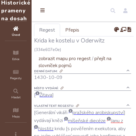
Historické
prameny
na dosah
Regest
Přepis
Úvod
Krida ke kostelu v Oderwitz
(334e607e0e)
zobrazit mapu pro regest
/
přejít na
Edice
slovníček pojmů
DENNÍ DATUM:
1430-10-09
Regesty
MÍSTO VYDÁNÍ:
Žitava
Hledat
VLASTNÍ TEXT REGESTU:
Generální
vikáři
pražského
arcibiskupství
Mapy
vydávají
knězi
míšeňské
diecéze
Janu
z
Nostitz
kridu
s
pověřením
exekutora
,
aby
po
jejím
vyhlášení
provedl
jeho
konfirmaci
a