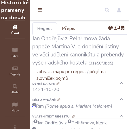
Historické
prameny
na dosah
Regest
Přepis
Úvod
Jan Ondřejův z Pelhřimova žádá
papeže Martina V. o doplnění listiny
ve věci udělení kanonikátu a prebendy
Edice
vyšehradského kostela
(31e50f3bd5)
zobrazit mapu pro regest
/
přejít na
Regesty
slovníček pojmů
DENNÍ DATUM:
1421-10-20
Hledat
MÍSTO VYDÁNÍ:
Řím
(Rome apud s. Mariam Maiorem)
Mapy
VLASTNÍ TEXT REGESTU:
Jan
Ondřejův
z
Pelhřimova
,
klerik