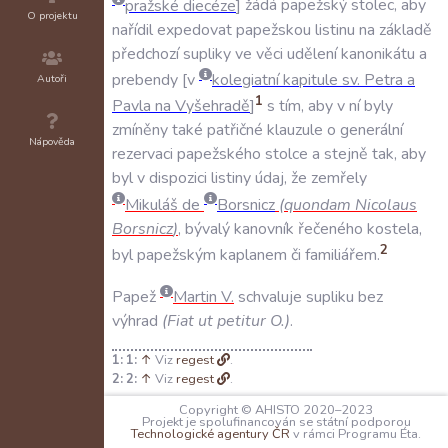
pražské
diecéze
žádá
papežský
stolec
,
aby
O projektu
nařídil
expedovat
papežskou
listinu
na
základě
předchozí
supliky
ve
věci
udělení
kanonikátu
a
prebendy
v
kolegiatní
kapitule
sv
.
Petra
a
Autoři
1
Pavla
na
Vyšehradě
s
tím
,
aby
v
ní
byly
zmíněny
také
patřičné
klauzule
o
generální
Nápověda
rezervaci
papežského
stolce
a
stejně
tak
,
aby
byl
v
dispozici
listiny
údaj
,
že
zemřely
Mikuláš
de
Borsnicz
(
quondam
Nicolaus
Borsnicz
)
,
bývalý
kanovník
řečeného
kostela
,
2
byl
papežským
kaplanem
či
familiářem
.
Papež
Martin
V
.
schvaluje
supliku
bez
výhrad
(
Fiat
ut
petitur
O
.)
.
1:
↑
Viz
regest
.
2:
↑
Viz
regest
.
Copyright © AHISTO 2020–2023
SVĚDKOVÉ:
Projekt je spolufinancován se státní podporou
N/A
Technologické agentury ČR
v rámci Programu Éta.