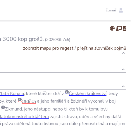
čtenář
za 3000 kop grošů.
(302693b7c5)
zobrazit mapu pro regest
/
přejít na slovníček pojmů
Zlatá
Koruna
,
které
klášter
drží
v
Českém
království
,
tedy
by
,
které
Oldřich
a
jeho
familiáři
a
žoldnéři
vykonali
v
boji
Zikmund
,
jeho
nástupci
,
nebo
ti
,
kteří
by
k
tomu
byli
zlatokorunského
kláštera
zajistit
stravu
,
oděv
a
všechny
další
á
práva
udělená
touto
listinou
jsou
dále
přenositelná
a
mají
jimi