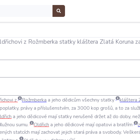
ldřichovi z Rožmberka statky kláštera Zlatá Koruna 
řichovi
z
Rožmberka
a
jeho
dědicům
všechny
statky
kláštera
poplatky
,
právy
a
příslušenstvím
,
za
3000
kop
grošů
,
a
to
za
služ
ldřich
a
jeho
dědicové
mají
statky
nerušeně
držet
až
do
doby
,
než
dlužnou
sumu
.
Oldřich
a
jeho
dědicové
mají
opatovi
a
bratřím
ených
statcích
mají
zachovat
jejich
stará
práva
a
svobody
.
Vešker