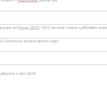
o
listinu
s
Oldřichovou
dobrou
vůlí
.
a popis viz
Posse 1910
, 14/3
;
červená v misce z přírodního vosk
nu:
Commissio propria domini regis
udějovice z roku 1626