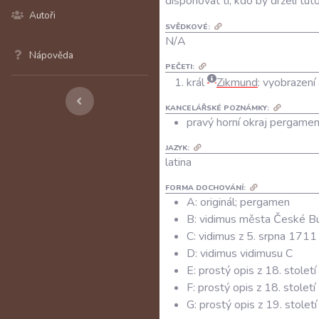
disponovat
ti
,
kdo
by
drželi
tut
Autoři
SVĚDKOVÉ:
N/A
Nápověda
PEČETI:
král
Zikmund
:
vyobrazení 
KANCELÁŘSKÉ POZNÁMKY:
pravý horní okraj pergame
JAZYK:
latina
FORMA DOCHOVÁNÍ:
A: originál; pergamen
B: vidimus města České B
C: vidimus z 5. srpna 1711
D: vidimus vidimusu C
E: prostý opis z 18. století
F: prostý opis z 18. století
G: prostý opis z 19. století