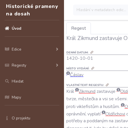
Historické prameny
na dosah
Regest
Úvod
Král Zikmund zastavuje O
Edice
DENNÍ DATUM:
1420-10-01
Regesty
MÍSTO VYDÁNÍ:
Čáslav
Hledat
VLASTNÍ TEXT REGESTU:
Král
Zikmund
zastavuje
Old
Mapy
tvrze
,
městečka
a
vsi
se
všemi
proti
viklefistům
a
husitům
.
O
oprávnění
,
vyplatí
Oldřichovi
O projektu
potřeby
a
poddaným
na
zastav