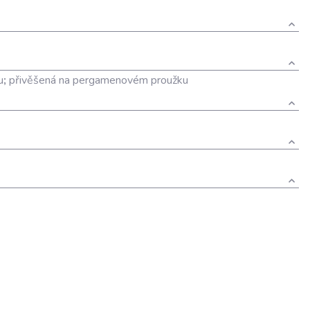
u
;
přivěšená na pergamenovém proužku