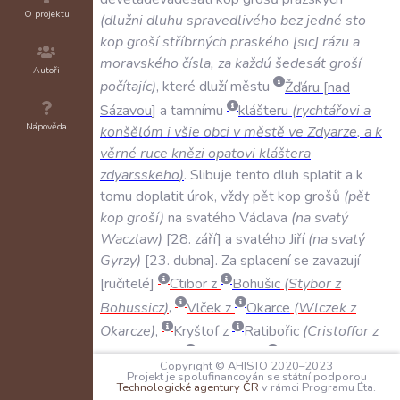
O projektu
(
dlužni
dluhu
spravedlivého
bez
jedné
sto
kop
groší
stříbrných
praského
sic
rázu
a
moravského
čísla
,
za
každú
šedesát
groší
Autoři
počítajíc
)
,
které
dluží
městu
Žďáru
nad
Sázavou
a
tamnímu
klášteru
(
rychtářovi
a
Nápověda
konšělóm
i
všie
obci
v
městě
ve
Zdyarze
,
a
k
věrné
ruce
knězi
opatovi
kláštera
zdyarsskeho
)
.
Slibuje
tento
dluh
splatit
a
k
tomu
doplatit
úrok
,
vždy
pět
kop
grošů
(
pět
kop
groší
)
na
svatého
Václava
(
na
svatý
Waczlaw
)
28
.
září
a
svatého
Jiří
(
na
svatý
Gyrzy
)
23
.
dubna
.
Za
splacení
se
zavazují
ručitelé
Ctibor
z
Bohušic
(
Stybor
z
Bohussicz
)
,
Vlček
z
Okarce
(
Wlczek
z
Okarcze
)
,
Kryštof
z
Ratibořic
(
Cristoffor
z
Raczyboricz
)
,
Jakoubek
z
Cidliny
(
Jakubek
Copyright © AHISTO 2020–2023
z
Czydlyny
)
,
Jaroslav
z
Lesonic
(
Jaroslaw
z
Projekt je spolufinancován se státní podporou
Technologické agentury ČR
v rámci Programu Éta.