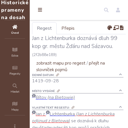
Historické
prameny
na dosah
Regest
Přepis
Úvod
Jan z Lichtenburka doznává dluh 99
kop gr. městu Žďáru nad Sázavou.
(2f2b88e189)
Edice
zobrazit mapu pro regest
/
přejít na
slovníček pojmů
Regesty
DENNÍ DATUM:
1419-09-28
MÍSTO VYDÁNÍ:
Hledat
Bítov
(na Bietowie)
VLASTNÍ TEXT REGESTU:
Mapy
Jan
z
Lichtenburka
(
Jan
z
Lichtenburka
odjinud
z
Bietowa
)
se
doznává
k
dluhu
devětadevadesáti
kop
grošů
pražských