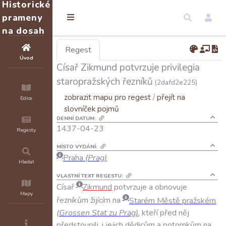
Historické
prameny
na dosah
Regest
Úvod
Císař Zikmund potvrzuje privilegia
staropražských řezníků
(2dafd2e225)
zobrazit mapu pro regest
/
přejít na
Edice
slovníček pojmů
DENNÍ DATUM:
1437-04-23
Regesty
MÍSTO VYDÁNÍ:
Praha
(Prag)
Hledat
VLASTNÍ TEXT REGESTU:
Císař
Zikmund
potvrzuje
a
obnovuje
Mapy
řezníkům
žijícím
na
Starém
Městě
pražském
(
Grossen
Stat
zu
Prag
)
,
kteří
před
něj
předstoupili
,
i
jejich
dědicům
a
potomkům
na