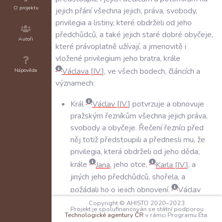
O projektu
jejich
přání
všechna
jejich
,
práva
,
svobody
,
privilegia
a
listiny
,
které
obdrželi
od
jeho
předchůdců
,
a
také
jejich
staré
dobré
obyčeje
,
Autoři
které
právoplatně
užívají
,
a
jmenovitě
i
vložené
privilegium
jeho
bratra
,
krále
Václava
IV
.
,
ve
všech
bodech
,
článcích
a
Nápověda
významech:
Král
Václav
IV
.
potvrzuje
a
obnovuje
pražským
řezníkům
všechna
jejich
práva
,
svobody
a
obyčeje
.
Řečení
řezníci
před
něj
totiž
předstoupili
a
přednesli
mu
,
že
privilegia
,
která
obdrželi
od
jeho
děda
,
krále
Jana
,
jeho
otce
,
Karla
IV
.
,
a
jiných
jeho
předchůdců
,
shořela
,
a
požádali
ho
o
jejich
obnovení
.
Václav
stanovuje
,
že
řezníci
a
jejich
dědicové
a
Copyright © AHISTO 2020–2023
Projekt je spolufinancován se státní podporou
potomci
,
kteří
vlastnoručně
vykonávají
Technologické agentury ČR
v rámci Programu Éta.