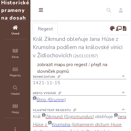
Historické
prameny
na dosah
Regest
Úvod
Král Zikmund obleňuje Jana Húse z
Krumsína podílem na královské vinici
v Židlochovicích
(2b01101f87)
Edice
zobrazit mapu pro regest
/
přejít na
slovníček pojmů
Regesty
DENNÍ DATUM:
1421-11-15
MÍSTO VYDÁNÍ:
Hledat
Brno
(Brunne)
VLASTNÍ TEXT REGESTU:
Mapy
Král
Zikmund
(
Sigismundus
)
obléňuje
Jana
Húse
z
Krumsína
(
Johannem
dictum
Huse