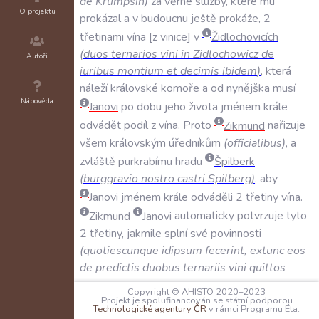
de
Krumpsin
)
za
věrné
služby
,
které
mu
O projektu
prokázal
a
v
budoucnu
ještě
prokáže
,
2
třetinami
vína
z
vinice
v
Židlochovicích
(
duos
ternarios
vini
in
Zidlochowicz
de
Autoři
iuribus
montium
et
decimis
ibidem
)
,
která
náleží
královské
komoře
a
od
nynějška
musí
Nápověda
Janovi
po
dobu
jeho
života
jménem
krále
odvádět
podíl
z
vína
.
Proto
Zikmund
nařizuje
všem
královským
úředníkům
(
officialibus
)
,
a
zvláště
purkrabímu
hradu
Špilberk
(
burggravio
nostro
castri
Spilberg
)
,
aby
Janovi
jménem
krále
odváděli
2
třetiny
vína
.
Zikmund
Janovi
automaticky
potvrzuje
tyto
2
třetiny
,
jakmile
splní
své
povinnosti
(
quotiescunque
idipsum
fecerint
,
extunc
eos
de
predictis
duobus
ternariis
vini
quittos
dicimus
vigore
presentium
et
solutos
)
.
Copyright © AHISTO 2020–2023
Projekt je spolufinancován se státní podporou
Technologické agentury ČR
v rámci Programu Éta.
SVĚDKOVÉ: