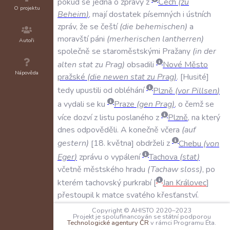
pokud
se
jedná
o
zprávy
z
Čech
(
zu
O projektu
Beheim
)
,
mají
dostatek
písemných
i
ústních
zpráv
,
že
se
čeští
(
die
behemischen
)
a
moravští
páni
(
merherischen
lantherren
)
Autoři
společně
se
staroměstskými
Pražany
(
in
der
alten
stat
zu
Prag
)
obsadili
Nové
Město
Nápověda
pražské
(
die
newen
stat
zu
Prag
)
.
Husité
tedy
upustili
od
obléhání
Plzně
(
vor
Pillsen
)
a
vydali
se
ku
Praze
(
gen
Prag
)
,
o
čemž
se
více
dozví
z
listu
poslaného
z
Plzně
,
na
který
dnes
odpověděli
.
A
konečně
včera
(
auf
gestern
)
18
.
května
obdrželi
z
Chebu
(
von
Eger
)
zprávu
o
vypálení
Tachova
(
stat
)
včetně
městského
hradu
(
Tachaw
sloss
)
,
po
kterém
tachovský
purkrabí
Jan
Královec
přestoupil
k
matce
svatého
křesťanství
.
Copyright © AHISTO 2020–2023
SVĚDKOVÉ:
Projekt je spolufinancován se státní podporou
Technologické agentury ČR
v rámci Programu Éta.
N/A