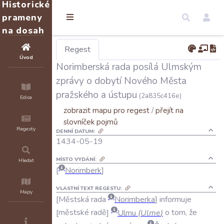
Historické
prameny
na dosah
Regest
Úvod
Norimberská rada posílá Ulmským
zprávy o dobytí Nového Města
pražského a ústupu
(2a835c416e)
Edice
zobrazit mapu pro regest
/
přejít na
slovníček pojmů
Regesty
DENNÍ DATUM:
1434-05-19
MÍSTO VYDÁNÍ:
Hledat
Norimberk
VLASTNÍ TEXT REGESTU:
Mapy
Městská
rada
Norimberka
informuje
městské
radě
Ulmu
(
Ulme
)
o
tom
,
že