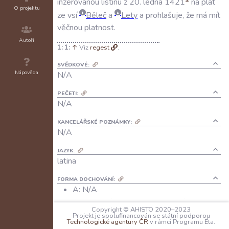
inzerovanou
listinu
z
20
.
ledna
1421
na
plat
O projektu
ze
vsí
Běleč
a
Lety
a
prohlašuje
,
že
má
mít
věčnou
platnost
.
Autoři
1:
↑
Viz
regest
.
SVĚDKOVÉ:
Nápověda
N/A
PEČETI:
N/A
KANCELÁŘSKÉ POZNÁMKY:
N/A
JAZYK:
latina
FORMA DOCHOVÁNÍ:
A: N/A
B: soudobý opis v registrech krále
Copyright © AHISTO 2020–2023
Zikmunda z let 1436–1437
Projekt je spolufinancován se státní podporou
Technologické agentury ČR
v rámci Programu Éta.
C: opis z 15. století ve sbírce „Cancelaria