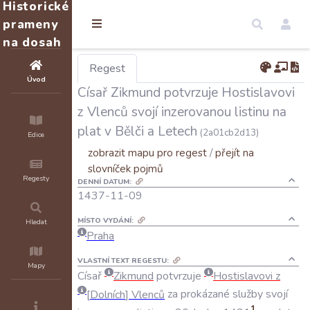
Historické
prameny
na dosah
Regest
Úvod
Císař Zikmund potvrzuje Hostislavovi
z Vlenců svojí inzerovanou listinu na
plat v Bělči a Letech
(2a01cb2d13)
Edice
zobrazit mapu pro regest
/
přejít na
slovníček pojmů
Regesty
DENNÍ DATUM:
1437-11-09
MÍSTO VYDÁNÍ:
Hledat
Praha
VLASTNÍ TEXT REGESTU:
Mapy
Císař
Zikmund
potvrzuje
Hostislavovi
z
Dolních
Vlenců
za
prokázané
služby
svojí
1