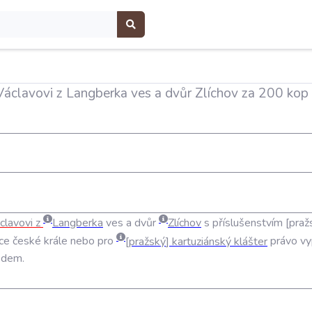
Václavovi z Langberka ves a dvůr Zlíchov za 200 kop
clavovi
z
Langberka
ves
a
dvůr
Zlíchov
s
příslušenstvím
praž
ce
české
krále
nebo
pro
pražský
kartuziánský
klášter
právo
vy
edem
.