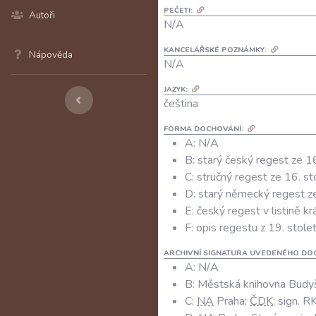
PEČETI:
Autoři
N/A
KANCELÁŘSKÉ POZNÁMKY:
Nápověda
N/A
JAZYK:
čeština
FORMA DOCHOVÁNÍ:
A: N/A
B: starý český regest ze 16
C: stručný regest ze 16. st
D: starý německý regest ze
E: český regest v listině k
F: opis regestu z 19. stolet
ARCHIVNÍ SIGNATURA UVEDENÉHO DO
A:
N/A
B:
Městská knihovna Budyší
C:
NA
Praha;
ČDK
; sign. 