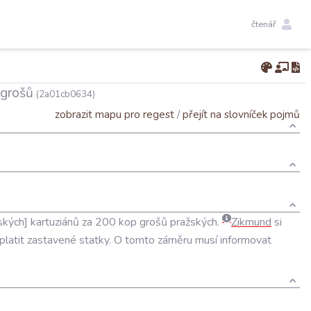
čtenář
 grošů
(2a01cb0634)
zobrazit mapu pro regest
/
přejít na slovníček pojmů
ských
kartuziánů
za
200
kop
grošů
pražských
.
Zikmund
si
platit
zastavené
statky
.
O
tomto
záměru
musí
informovat