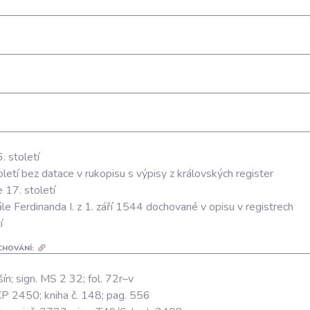
. století
oletí bez datace v rukopisu s výpisy z královských register
 17. století
rále Ferdinanda I. z 1. září 1544 dochované v opisu v registrech
í
CHOVÁNÍ:
n; sign. MS 2 32; fol. 72r–v
RKP 2450; kniha č. 148; pag. 556