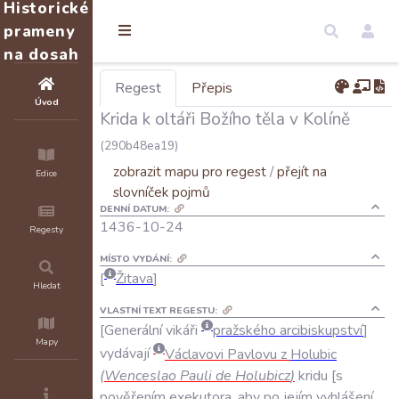
Historické
prameny
na dosah
Regest
Přepis
Úvod
Krida k oltáři Božího těla v Kolíně
(290b48ea19)
zobrazit mapu pro regest
/
přejít na
Edice
slovníček pojmů
DENNÍ DATUM:
1436-10-24
Regesty
MÍSTO VYDÁNÍ:
Žitava
Hledat
VLASTNÍ TEXT REGESTU:
Generální
vikáři
pražského
arcibiskupství
Mapy
vydávají
Václavovi
Pavlovu
z
Holubic
(
Wenceslao
Pauli
de
Holubicz
)
kridu
s
pověřením
exekutora
,
aby
po
jejím
vyhlášení