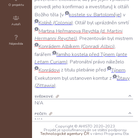
O projektu
provedl
jeho
konfirmaci
a
investituru
k
oltáři
Božího
těla
v
kostele
sv
.
Bartoloměje
v
Kolíně
(
Colonia
)
.
Oltář
byl
uprázdněn
smrtí
Autoři
Martina
Heřmanova
Reychla
(
d
.
Martini
Hermanni
Reychel
)
.
Prezentován
byl
mistrem
Nápověda
Konrádem
Albíkem
(
Conradi
Albici
)
,
farářem
farního
kostela
před
Týnem
(
ante
Letam
Curiam
)
.
Patronátní
právo
náleželo
Konrádovi
z
titulu
plebánie
před
Týnem
.
Exekutorem
byl
ustanoven
komtur
z
Žitavy
(
Zittawia
)
.
SVĚDKOVÉ:
N/A
PEČETI:
N/A
Copyright © AHISTO 2020–2023
Projekt je spolufinancován se státní podporou
KANCELÁŘSKÉ POZNÁMKY:
Technologické agentury ČR
v rámci Programu Éta.
N/A