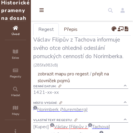
Historické
prameny
na dosah
Regest
Přepis
Úvod
Václav Filipův z Tachova informuje
svého otce ohledně odeslání
pomuckých cenností do Norimberka.
Edice
(285fa983c8)
zobrazit mapu pro regest
/
přejít na
Regesty
slovníček pojmů
DENNÍ DATUM:
1421-xx-xx
Hledat
MÍSTO VYDÁNÍ:
Norimberk
(Nuremberg)
Mapy
VLASTNÍ TEXT REGESTU:
Kupec
Václav
Filipův
z
Tachova