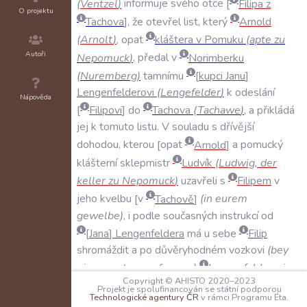
(
Ventzel
)
informuje
svého
otce
Filipa
z
O projektu
Tachova
,
že
otevřel
list
,
který
Arnold
(
Arnolt
)
,
opat
kláštera
v
Pomuku
(
apte
zu
Autoři
Nepomuck
)
,
předal
v
Norimberku
(
Nuremberg
)
tamnímu
kupci
Janu
Lengenfelderovi
(
Lengefelder
)
k
odeslání
Nápověda
Filipovi
do
Tachova
(
Tachawe
)
,
a
přikládá
jej
k
tomuto
listu
.
V
souladu
s
dřívější
dohodou
,
kterou
opat
Arnold
a
pomucký
klášterní
sklepmistr
Ludvík
(
Ludwig
,
der
keller
zu
Nepomuck
)
uzavřeli
s
Filipem
v
jeho
kvelbu
v
Tachově
(
in
eurem
gewelbe
)
,
i
podle
současných
instrukcí
od
Jana
Lengenfeldera
má
u
sebe
Filip
shromáždit
a
po
důvěryhodném
vozkovi
(
bey
einem
getreuen
furman
)
Lengenfelderovi
Copyright © AHISTO 2020–2023
do
Norimberka
odeslat
pečlivě
zabalené
Projekt je spolufinancován se státní podporou
Technologické agentury ČR
v rámci Programu Éta.
(
wol
eingeslagen
)
cenné
předměty
,
které