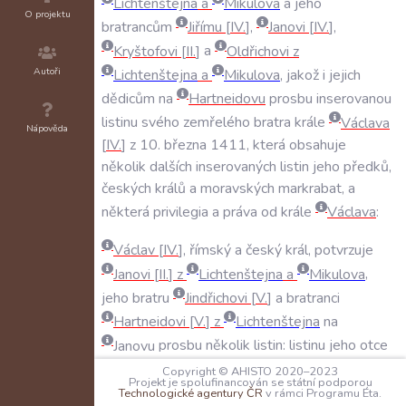
Lichtenštejna
a
Mikulova
a
jeho
O projektu
bratrancům
Jiřímu
IV
.
,
Janovi
IV
.
,
Kryštofovi
II
.
a
Oldřichovi
z
Autoři
Lichtenštejna
a
Mikulova
,
jakož
i
jejich
dědicům
na
Hartneidovu
prosbu
inserovanou
listinu
svého
zemřelého
bratra
krále
Václava
Nápověda
IV
.
z
10
.
března
1411
,
která
obsahuje
několik
dalších
inserovaných
listin
jeho
předků
,
českých
králů
a
moravských
markrabat
,
a
některá
privilegia
a
práva
od
krále
Václava
:
Václav
IV
.
,
římský
a
český
král
,
potvrzuje
Janovi
II
.
z
Lichtenštejna
a
Mikulova
,
jeho
bratru
Jindřichovi
V
.
a
bratranci
Hartneidovi
V
.
z
Lichtenštejna
na
Janovu
prosbu
několik
listin:
listinu
jeho
otce
císaře
Karla
IV
.
,
listinu
jeho
děda
krále
Copyright © AHISTO 2020–2023
Projekt je spolufinancován se státní podporou
Jana
a
tři
listiny
jeho
bratrance
,
Technologické agentury ČR
v rámci Programu Éta.