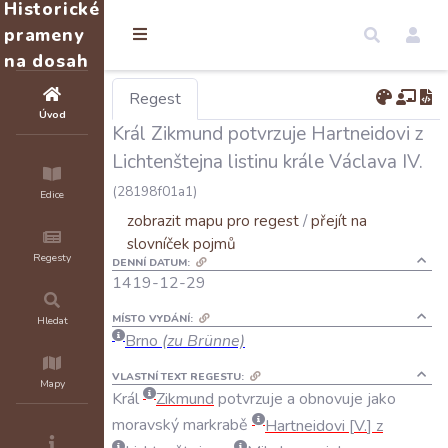
Historické
prameny
na dosah
Regest
Úvod
Král Zikmund potvrzuje Hartneidovi z
Lichtenštejna listinu krále Václava IV.
(28198f01a1)
Edice
zobrazit mapu pro regest
/
přejít na
slovníček pojmů
Regesty
DENNÍ DATUM:
1419-12-29
MÍSTO VYDÁNÍ:
Hledat
Brno
(zu Brünne)
VLASTNÍ TEXT REGESTU:
Mapy
Král
Zikmund
potvrzuje
a
obnovuje
jako
moravský
markrabě
Hartneidovi
V
.
z