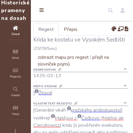
Historické
prameny
na dosah
Regest
Přepis
Úvod
Krida ke kostelu ve Vysokém Sedlišti
(25f78f5cec)
zobrazit mapu pro regest
/
přejít na
Edice
slovníček pojmů
DENNÍ DATUM:
1435-03-13
Regesty
MÍSTO VYDÁNÍ:
Žitava
Hledat
VLASTNÍ TEXT REGESTU:
Generální
vikáři
pražského
arcibiskupství
Mapy
vydávají
Matějovi
z
Čečkovic
(
Mathie
de
Czeczkowicz
)
kridu
s
pověřením
exekutora
,
aby
po
jejím
vyhlášení
provedl
jeho
konfirmaci