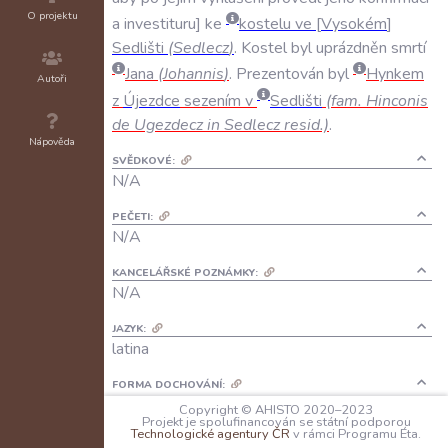
O projektu
a
investituru
ke
kostelu
ve
Vysokém
Sedlišti
(
Sedlecz
)
.
Kostel
byl
uprázdněn
smrtí
Jana
(
Johannis
)
.
Prezentován
byl
Hynkem
Autoři
z
Újezdce
sezením
v
Sedlišti
(
fam
.
Hinconis
de
Ugezdecz
in
Sedlecz
resid
.)
.
Nápověda
SVĚDKOVÉ:
N/A
PEČETI:
N/A
KANCELÁŘSKÉ POZNÁMKY:
N/A
JAZYK:
latina
FORMA DOCHOVÁNÍ:
A: N/A
Copyright © AHISTO 2020–2023
Projekt je spolufinancován se státní podporou
B: Soudobý regest v konfirmační knize
Technologické agentury ČR
v rámci Programu Éta.