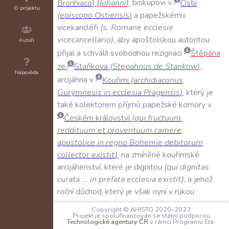
Bronhiaco
(
Johanni
)
,
biskupovi
v
Ostii
O projektu
(
episcopo
Ostiensis
)
a
papežskému
vicekancléři
(
s
.
Romane
ecclesie
vicecancellario
)
,
aby
apoštolskou
autoritou
Autoři
přijal
a
schválil
svobodnou
rezignaci
Štěpána
ze
Staňkova
(
Stepahnus
de
Stankow
)
,
Nápověda
arcijáhna
v
Kouřimi
(
archidiaconus
Gurymnesis
in
ecclesia
Pragensis
)
,
který
je
také
kolektorem
příjmů
papežské
komory
v
Českém
království
(
qui
fructuum
,
reddituum
et
proventuum
camere
apostolice
in
regno
Bohemie
debitorum
collector
existit
)
,
na
zmíněné
kouřimské
arcijáhenství
,
které
je
dignitou
(
qui
dignitas
curata
...
in
prefata
ecclesia
existit
)
,
a
jehož
roční
důchod
,
který
je
však
nyní
v
rukou
přívrženců
zdejších
(
in
dicto
regno
)
heretiků
,
Copyright © AHISTO 2020–2023
nepřevyšuje
30
hřiven
stříbra
.
Následně
má
Projekt je spolufinancován se státní podporou
Technologické agentury ČR
v rámci Programu Éta.