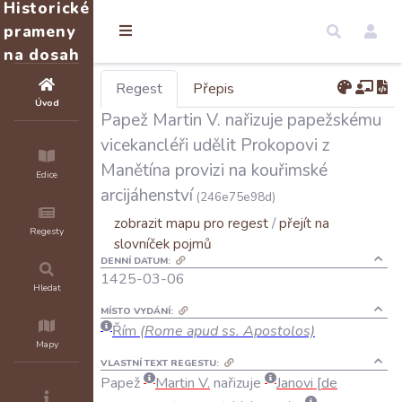
Historické
prameny
na dosah
Regest
Přepis
Úvod
Papež Martin V. nařizuje papežskému
vicekancléři udělit Prokopovi z
Manětína provizi na kouřimské
Edice
arcijáhenství
(246e75e98d)
zobrazit mapu pro regest
/
přejít na
Regesty
slovníček pojmů
DENNÍ DATUM:
1425-03-06
Hledat
MÍSTO VYDÁNÍ:
Řím
(Rome apud ss. Apostolos)
Mapy
VLASTNÍ TEXT REGESTU:
Papež
Martin
V
.
nařizuje
Janovi
de