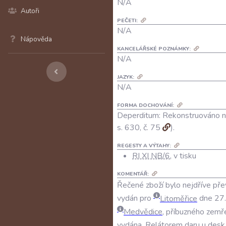
N/A
Autoři
PEČETI:
N/A
Nápověda
KANCELÁŘSKÉ POZNÁMKY:
N/A
JAZYK:
N/A
FORMA DOCHOVÁNÍ:
Deperditum: Rekonstruováno na
s. 630, č. 75
).
REGESTY A VÝTAHY:
RI XI NB/6
, v tisku
KOMENTÁŘ:
Řečené zboží bylo nejdříve př
vydán pro
Litoměřice
dne 27. 
Medvědice
, příbuzného zemř
vydána. Relátorem daru u desk