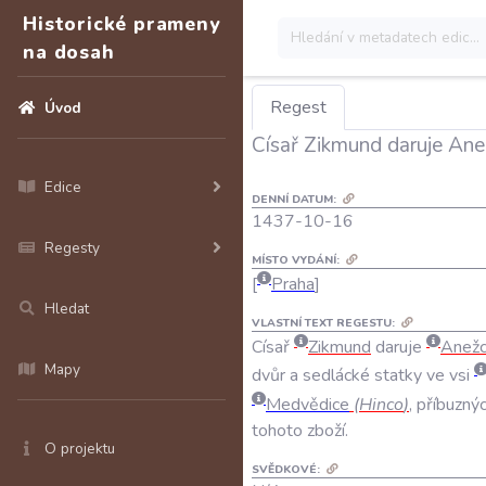
Historické prameny
na dosah
Regest
Úvod
Císař Zikmund daruje Ane
Edice
DENNÍ DATUM:
1437-10-16
Regesty
MÍSTO VYDÁNÍ:
Praha
Hledat
VLASTNÍ TEXT REGESTU:
Císař
Zikmund
daruje
Anež
Mapy
dvůr
a
sedlácké
statky
ve
vsi
Medvědice
(
Hinco
)
,
příbuzný
tohoto
zboží
.
O projektu
SVĚDKOVÉ: