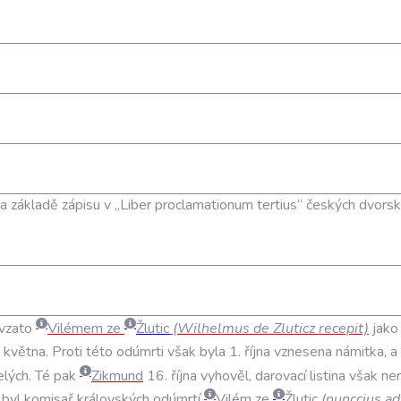
 základě zápisu v „Liber proclamationum tertius“ českých dvors
evzato
Vilémem ze
Žlutic
(Wilhelmus de Zluticz recepit)
jako 
května. Proti této odúmrti však byla 1. října vznesena námitka, 
elých. Té pak
Zikmund
16. října vyhověl, darovací listina však ne
 byl komisař královských odúmrtí
Vilém ze
Žlutic
(nunccius ad