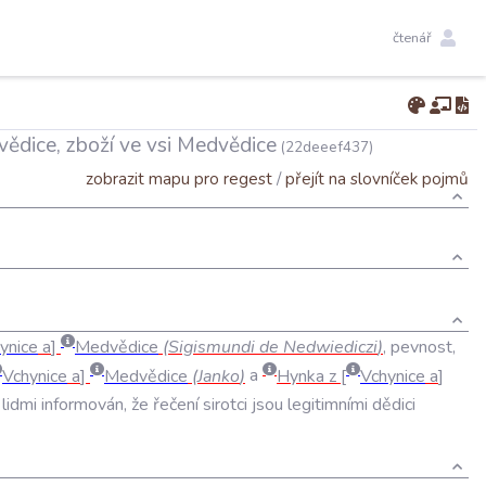
čtenář
vědice, zboží ve vsi Medvědice
(22deeef437)
zobrazit mapu pro regest
/
přejít na slovníček pojmů
ynice
a
Medvědice
(
Sigismundi
de
Nedwiediczi
)
,
pevnost
,
Vchynice
a
Medvědice
(
Janko
)
a
Hynka
z
Vchynice
a
lidmi
informován
,
že
řečení
sirotci
jsou
legitimními
dědici