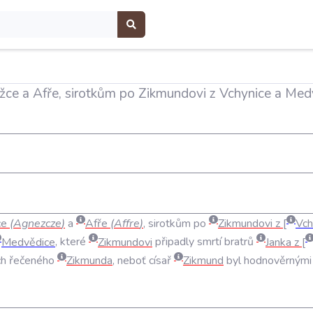
žce a Afře, sirotkům po Zikmundovi z Vchynice a Med
ce
(
Agnezcze
)
a
Afře
(
Affre
)
,
sirotkům
po
Zikmundovi
z
Vch
Medvědice
,
které
Zikmundovi
připadly
smrtí
bratrů
Janka
z
ch
řečeného
Zikmunda
,
neboť
císař
Zikmund
byl
hodnověrnými