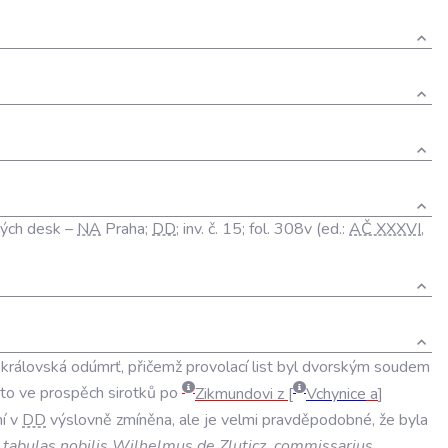
kých desk –
NA
Praha;
DD
; inv. č. 15; fol. 308v (ed.:
AČ XXXVI
,
královská odúmrť, přičemž provolací list byl dvorským soudem
a to ve prospěch sirotků po
Zikmundovi z
Vchynice
a
ní v
DD
výslovně zmíněna, ale je velmi pravděpodobné, že byla
 tabulas nobilis Wilhelmus de Zluticz, commissarius