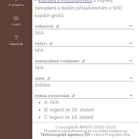
kláštera
v
Postoloprtech
s
mlýnky
,
O projektu
zahradami
a
dalším
příslušenstvím
v
500
kopách
grošů
.
Autoři
SVĚDKOVÉ:
N/A
PEČETI:
Nápověda
N/A
KANCELÁŘSKÉ POZNÁMKY:
N/A
JAZYK:
čeština
FORMA DOCHOVÁNÍ:
A: N/A
B: regest ze 16. století
C: regest ze 16. století
Copyright © AHISTO 2020–2023
ARCHIVNÍ SIGNATURA UVEDENÉHO DOCHOVÁNÍ:
Projekt je spolufinancován se státní podporou
A:
N/A
Technologické agentury ČR
v rámci Programu Éta.