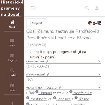
Historické
prameny
na dosah
Regest
Úvod
Císař Zikmund zastavuje Parcifalovi z
Prostiboře vsi Lenešice a Březno.
(217733fa99)
Edice
zobrazit mapu pro regest
/
přejít na
slovníček pojmů
Regesty
DENNÍ DATUM:
[1436-09-21]
MÍSTO VYDÁNÍ:
Hledat
N/A
VLASTNÍ TEXT REGESTU:
Mapy
Císař
Zikmund
zastavuje
Parcifalovi
z
Prostiboře
vsi
Lenešice
a
Březno