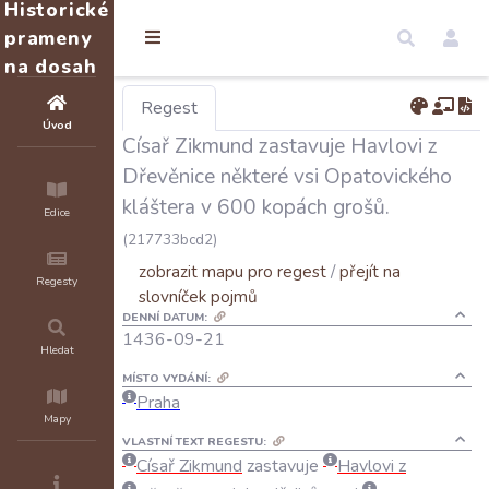
Historické
prameny
na dosah
Regest
Úvod
Císař Zikmund zastavuje Havlovi z
Dřevěnice některé vsi Opatovického
kláštera v 600 kopách grošů.
Edice
(217733bcd2)
zobrazit mapu pro regest
/
přejít na
Regesty
slovníček pojmů
DENNÍ DATUM:
1436-09-21
Hledat
MÍSTO VYDÁNÍ:
Praha
Mapy
VLASTNÍ TEXT REGESTU:
Císař
Zikmund
zastavuje
Havlovi
z