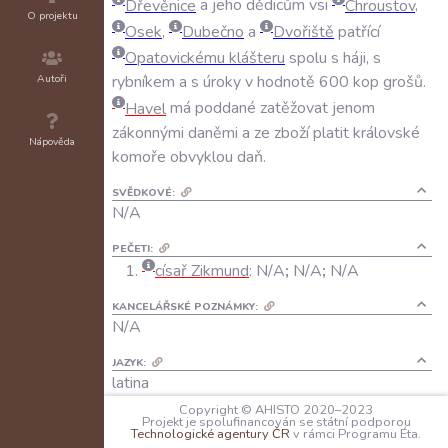
Dřevěnice
a
jeho
dědicům
vsi
Chroustov
,
O projektu
Osek
,
Dubečno
a
Dvořiště
patřící
Opatovickému
klášteru
spolu
s
háji
,
s
Autoři
rybníkem
a
s
úroky
v
hodnotě
600
kop
grošů
.
Havel
má
poddané
zatěžovat
jenom
zákonnými
daněmi
a
ze
zboží
platit
královské
Nápověda
komoře
obvyklou
daň
.
SVĚDKOVÉ:
N/A
PEČETI:
císař Zikmund
:
N/A
;
N/A
;
N/A
KANCELÁŘSKÉ POZNÁMKY:
N/A
JAZYK:
latina
Copyright © AHISTO 2020–2023
FORMA DOCHOVÁNÍ:
Projekt je spolufinancován se státní podporou
Technologické agentury ČR
v rámci Programu Éta.
A: N/A