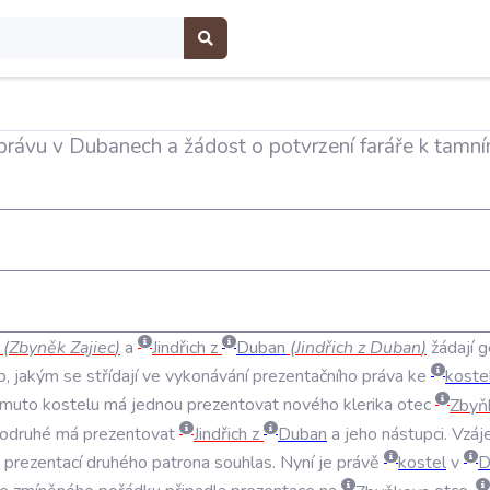
právu v Dubanech a žádost o potvrzení faráře k tamn
(
Zbyněk
Zajiec
)
a
Jindřich
z
Duban
(
Jindřich
z
Duban
)
žádají
g
b
,
jakým
se
střídají
ve
vykonávání
prezentačního
práva
ke
koste
omuto
kostelu
má
jednou
prezentovat
nového
klerika
otec
Zbyň
odruhé
má
prezentovat
Jindřich
z
Duban
a
jeho
nástupci
.
Vzáj
prezentací
druhého
patrona
souhlas
.
Nyní
je
právě
kostel
v
D