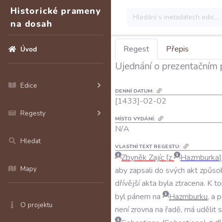
Historické prameny
na dosah
Regest
Přepis
Úvod
Ujednání o prezentačním 
Edice
DENNÍ DATUM:
[1433]-02-02
Regesty
MÍSTO VYDÁNÍ:
N/A
Hledat
VLASTNÍ TEXT REGESTU:
Zbyněk
Zajíc
z
Hazmburka
Mapy
aby
zapsali
do
svých
akt
způso
dřívější
akta
byla
ztracena
.
K
t
byl
pánem
na
Hazmburku
,
a
p
O projektu
není
zrovna
na
řadě
,
má
udělit
s