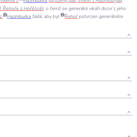
Viléma
z
Hazmburka
(
urozený
pan
Vilém
z
Hazmburga
)
.
ě
Řehoře
z
Hořělicě
)
,
o
čemž
se
generální
vikáři
dozví
z
jeho
z
Hazmburka
žádá
,
aby
byl
Řehoř
potvrzen
generálními