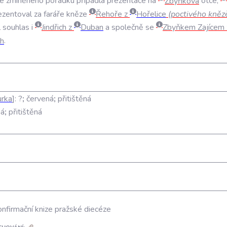
le
zmíněného
pořádku
připadla
prezentace
na
Zbyňkova
otce
,
ezentoval
za
faráře
kněze
Řehoře
z
Hořelice
(
poctivého
kněz
l
souhlas
i
Jindřich
z
Duban
a
společně
se
Zbyňkem
Zajícem
h
.
rka
:
?
;
červená
;
přitištěná
ná
;
přitištěná
onfirmační knize pražské diecéze