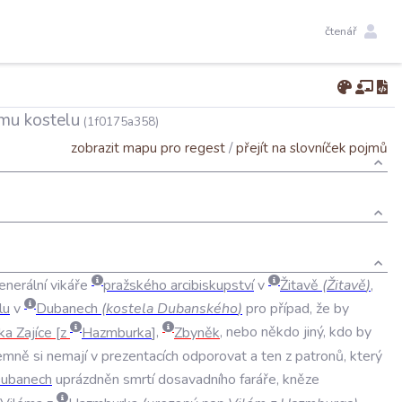
čtenář
ímu kostelu
(1f0175a358)
zobrazit mapu pro regest
/
přejít na slovníček pojmů
enerální
vikáře
pražského
arcibiskupství
v
Žitavě
(
Žitavě
)
,
lu
v
Dubanech
(
kostela
Dubanského
)
pro
případ
,
že
by
ka
Zajíce
z
Hazmburka
,
Zbyněk
,
nebo
někdo
jiný
,
kdo
by
emně
si
nemají
v
prezentacích
odporovat
a
ten
z
patronů
,
který
ubanech
uprázdněn
smrtí
dosavadního
faráře
,
kněze