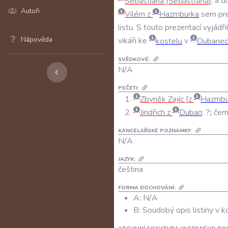
Sebastiana
(
Sebastiana
)
,
a
d
Autoři
Vilém
z
Hazmburka
sem
pr
listu
.
S
touto
prezentací
vyjádři
Nápověda
vikáři
ke
kostelu
v
Dubanec
SVĚDKOVÉ:
N/A
PEČETI:
Zbyněk Zajíc
z
Hazmbu
Jindřich z
Duban
:
?
;
čer
KANCELÁŘSKÉ POZNÁMKY:
N/A
JAZYK:
čeština
FORMA DOCHOVÁNÍ:
A: N/A
B: Soudobý opis listiny v k