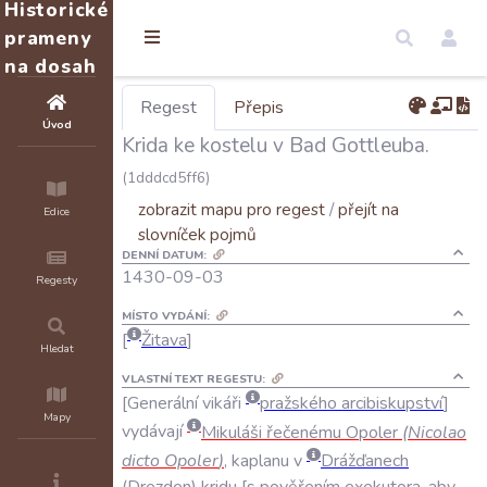
Historické
prameny
na dosah
Regest
Přepis
Úvod
Krida ke kostelu v Bad Gottleuba.
(1dddcd5ff6)
zobrazit mapu pro regest
/
přejít na
Edice
slovníček pojmů
DENNÍ DATUM:
1430-09-03
Regesty
MÍSTO VYDÁNÍ:
Žitava
Hledat
VLASTNÍ TEXT REGESTU:
Generální
vikáři
pražského
arcibiskupství
Mapy
vydávají
Mikuláši
řečenému
Opoler
(
Nicolao
dicto
Opoler
)
,
kaplanu
v
Drážďanech
(
Drezden
)
kridu
s
pověřením
exekutora
,
aby