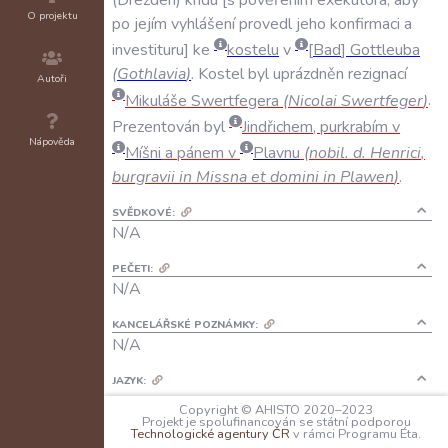
O projektu
po
jejím
vyhlášení
provedl
jeho
konfirmaci
a
investituru
ke
kostelu
v
Bad
Gottleuba
(
Gothlavia
)
.
Kostel
byl
uprázdněn
rezignací
Autoři
Mikuláše
Swertfegera
(
Nicolai
Swertfeger
)
.
Prezentován
byl
Jindřichem
,
purkrabím
v
Nápověda
Míšni
a
pánem
v
Plavnu
(
nobil
.
d
.
Henrici
,
burgravii
in
Missna
et
domini
in
Plawen
)
.
SVĚDKOVÉ:
N/A
PEČETI:
N/A
KANCELÁŘSKÉ POZNÁMKY:
N/A
JAZYK:
latina
Copyright © AHISTO 2020–2023
Projekt je spolufinancován se státní podporou
Technologické agentury ČR
v rámci Programu Éta.
FORMA DOCHOVÁNÍ: