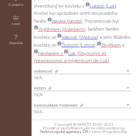
O projektu
investituru
ke
kostelu
v
Lukách
(
Luk
)
.
Kostel
byl
uprázdněn
smrtí
dosavadního
faráře
Jakuba
(
Jacobi
)
.
Prezentován
byl
Autoři
Vojtěchem
(
Adalberti
)
,
farářem
farního
kostela
ve
Vakově
(
Wekow
)
a
jeho
filiálního
Nápověda
kostela
ve
Žluticích
(
Luticz
)
,
Zbyňkem
a
Nevlasem
z
Luk
(
Sbynconis
et
Newlassonis
armigerorum
de
Luk
)
.
SVĚDKOVÉ:
N/A
PEČETI:
N/A
KANCELÁŘSKÉ POZNÁMKY:
N/A
JAZYK:
Copyright © AHISTO 2020–2023
latina
Projekt je spolufinancován se státní podporou
Technologické agentury ČR
v rámci Programu Éta.