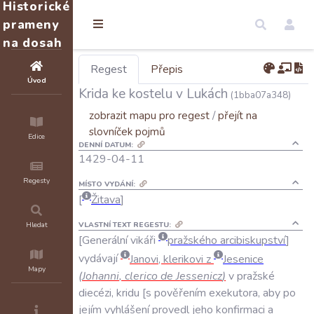
Historické
prameny
na dosah
Regest
Přepis
Úvod
Krida ke kostelu v Lukách
(1bba07a348)
zobrazit mapu pro regest
/
přejít na
slovníček pojmů
Edice
DENNÍ DATUM:
1429-04-11
Regesty
MÍSTO VYDÁNÍ:
Žitava
VLASTNÍ TEXT REGESTU:
Hledat
Generální
vikáři
pražského
arcibiskupství
vydávají
Janovi
,
klerikovi
z
Jesenice
Mapy
(
Johanni
,
clerico
de
Jessenicz
)
v
pražské
diecézi
,
kridu
s
pověřením
exekutora
,
aby
po
jejím
vyhlášení
provedl
jeho
konfirmaci
a