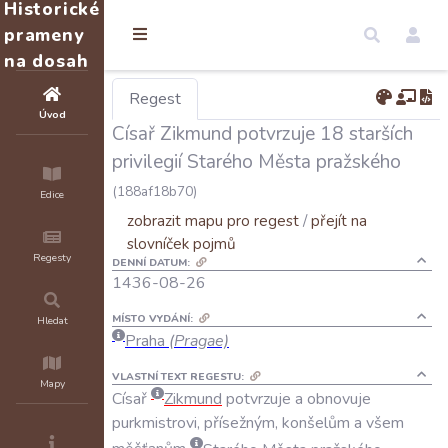
Historické
prameny
na dosah
Regest
Úvod
Císař Zikmund potvrzuje 18 starších
privilegií Starého Města pražského
(188af18b70)
Edice
zobrazit mapu pro regest
/
přejít na
slovníček pojmů
Regesty
DENNÍ DATUM:
1436-08-26
MÍSTO VYDÁNÍ:
Hledat
Praha
(Pragae)
VLASTNÍ TEXT REGESTU:
Mapy
Císař
Zikmund
potvrzuje
a
obnovuje
purkmistrovi
,
přísežným
,
konšelům
a
všem