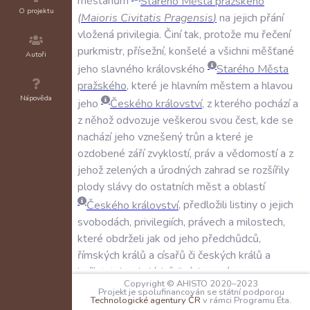
měšťanům
Starého
Města
pražského
O projektu
(
Maioris
Civitatis
Pragensis
)
na
jejich
přání
vložená
privilegia
.
Činí
tak
,
protože
mu
řečení
purkmistr
,
přísežní
,
konšelé
a
všichni
měšťané
Autoři
jeho
slavného
královského
Starého
Města
pražského
,
které
je
hlavním
městem
a
hlavou
Nápověda
jeho
Českého
království
,
z
kterého
pochází
a
z
něhož
odvozuje
veškerou
svou
čest
,
kde
se
nachází
jeho
vznešený
trůn
a
které
je
ozdobené
září
zvyklostí
,
práv
a
vědomostí
a
z
jehož
zelených
a
úrodných
zahrad
se
rozšířily
plody
slávy
do
ostatních
měst
a
oblastí
Českého
království
,
předložili
listiny
o
jejich
svobodách
,
privilegiích
,
právech
a
milostech
,
které
obdrželi
jak
od
jeho
předchůdců
,
římských
králů
a
císařů
či
českých
králů
a
knížat
,
tak
od
vládců
jiných
zemí
.
Copyright © AHISTO 2020–2023
Projekt je spolufinancován se státní podporou
Jan
,
král
český
a
polský
a
hrabě
Technologické agentury ČR
v rámci Programu Éta.