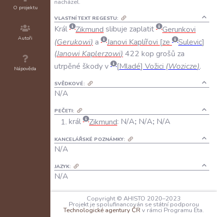
nacházel.
O projektu
VLASTNÍ TEXT REGESTU:
Král
Zikmund
slibuje
zaplatit
Gerunkovi
Autoři
(
Gerukowi
)
a
Janovi
Kaplířovi
ze
Sulevic
(
Janowi
Kaplerzowi
)
422
kop
grošů
za
utrpěné
škody
v
Mladé
Vožici
(
Wozicze
)
.
Nápověda
SVĚDKOVÉ:
N/A
PEČETI:
král
Zikmund
:
N/A
;
N/A
;
N/A
KANCELÁŘSKÉ POZNÁMKY:
N/A
JAZYK:
N/A
FORMA DOCHOVÁNÍ:
Copyright © AHISTO 2020–2023
A: N/A
Projekt je spolufinancován se státní podporou
Technologické agentury ČR
v rámci Programu Éta.
B: český regest v opisu Rejstříku