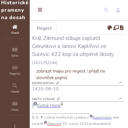
Historické
prameny
na dosah
Regest
Úvod
Král Zikmund slibuje zaplatit
Gerunkovi a Janovi Kaplířovi ze
Sulevic 422 kop za utrpěné škody
Edice
(16213522dd)
zobrazit mapu pro regest
/
přejít na
Regesty
slovníček pojmů
DENNÍ DATUM:
1420-08-10
Hledat
MÍSTO VYDÁNÍ:
1
Kutná Hora
Mapy
1:
↑
Listina mohla být vydána v
Kutné Hoře
, kde
se král
Zikmund
10. srpna 1420 prokazatelně