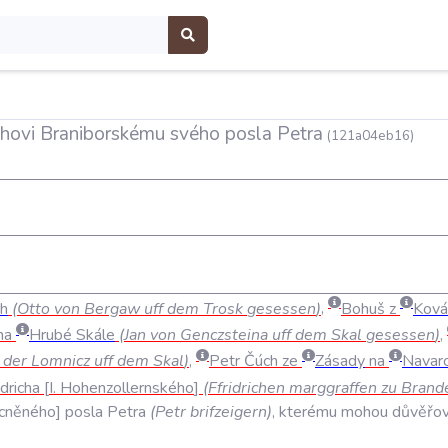
richovi Braniborskému svého posla Petra
(121a04eb16)
ch
(
Otto
von
Bergaw
uff
dem
Trosk
gesessen
)
,
Bohuš
z
Ková
na
Hrubé
Skále
(
Jan
von
Genczsteina
uff
dem
Skal
gesessen
)
,
der
Lomnicz
uff
dem
Skal
)
,
Petr
Čúch
ze
Zásady
na
Navar
idricha
I
.
Hohenzollernského
(
Ffridrichen
marggraffen
zu
Brand
cněného
posla
Petra
(
Petr
brifzeigern
)
,
kterému
mohou
důvěřov