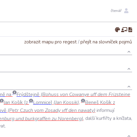
čtenář
zobrazit mapu pro regest
/
přejít na slovníček pojmů
ně
na
Frýdštejně
(
Bohuss
von
Cowanye
uff
dem
Frizsteine
Jan
Košík
z
Lomnice
(
Jan
Kossik
)
,
Beneš
Košík
z
ově
(
Petr
Czuch
vom
Zosady
vff
den
nawaty
)
informují
enburg
und
burkgraffen
zu
Norenberg
)
,
další
kurfiřty
a
knížata
,
at
.