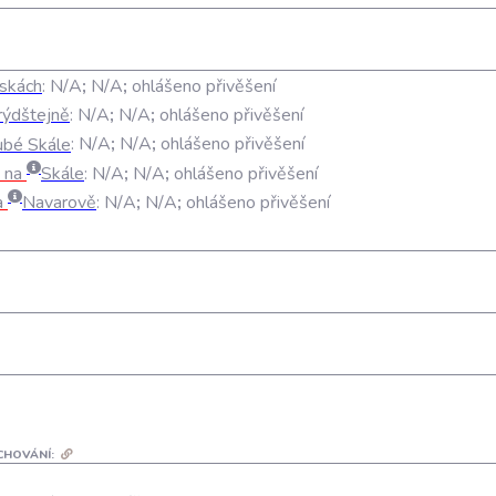
skách
:
N/A
;
N/A
;
ohlášeno přivěšení
rýdštejně
:
N/A
;
N/A
;
ohlášeno přivěšení
ubé Skále
:
N/A
;
N/A
;
ohlášeno přivěšení
na
Skále
:
N/A
;
N/A
;
ohlášeno přivěšení
a
Navarově
:
N/A
;
N/A
;
ohlášeno přivěšení
CHOVÁNÍ: