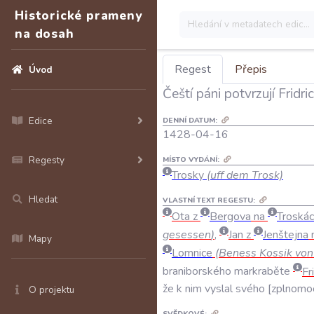
Historické prameny
na dosah
Regest
Přepis
Úvod
Čeští páni potvrzují Frid
Edice
DENNÍ DATUM:
1428-04-16
Regesty
MÍSTO VYDÁNÍ:
Trosky
(uff dem Trosk)
Hledat
VLASTNÍ TEXT REGESTU:
Ota
z
Bergova
na
Troská
gesessen
)
,
Jan
z
Jenštejna
Mapy
Lomnice
(
Beness
Kossik
von
braniborského
markraběte
Fr
že
k
nim
vyslal
svého
zplnomo
O projektu
SVĚDKOVÉ: