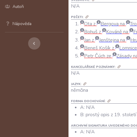
N/A
Autoři
PEČETI:
Ota z
Bergova
na
Tro
Nápověda
Bohuš z
Kováně
na
F
Jan z
Jenštejna
na
Hr
Beneš Košík z
Lomnice
Petr Čúch ze
Zásady
n
KANCELÁŘSKÉ POZNÁMKY:
N/A
JAZYK:
němčina
FORMA DOCHOVÁNÍ:
A: N/A
B: prostý opis z 19. století
ARCHIVNÍ SIGNATURA UVEDENÉHO DO
A:
N/A