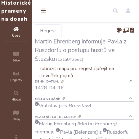
Historické
prameny
na dosah
Regest
Úvod
Martin Ehrenberg informuje Pavla z
Ruszdorfu o postupu husitů ve
Slezsku
(121a0426e1)
Edice
zobrazit mapu pro regest
/
přejít na
slovníček pojmů
Regesty
DENNÍ DATUM:
1428-04-16
MÍSTO VYDÁNÍ:
Hledat
Vratislav
(zcu Bresslaw)
VLASTNÍ TEXT REGESTU:
Mapy
Martin
Ehrenberg
(
Mertin
Erenberg
)
informuje
Pavla
Belenzera
z
Ruszdorfu
,