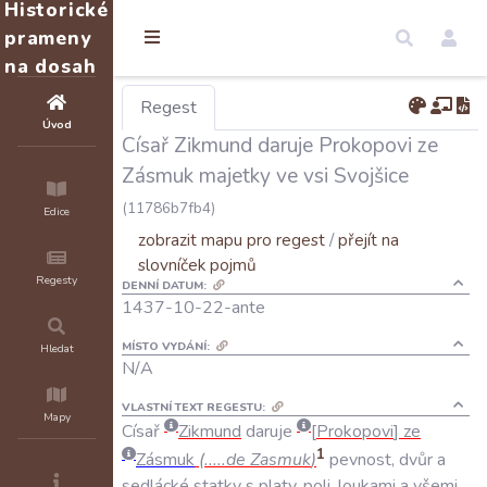
Historické
prameny
na dosah
Regest
Úvod
Císař Zikmund daruje Prokopovi ze
Zásmuk majetky ve vsi Svojšice
(11786b7fb4)
Edice
zobrazit mapu pro regest
/
přejít na
slovníček pojmů
Regesty
DENNÍ DATUM:
1437-10-22-ante
MÍSTO VYDÁNÍ:
Hledat
N/A
VLASTNÍ TEXT REGESTU:
Mapy
Císař
Zikmund
daruje
Prokopovi
ze
1
Zásmuk
(.....
de
Zasmuk
)
pevnost
,
dvůr
a
sedlácké
statky
s
platy
,
poli
,
loukami
a
všemi