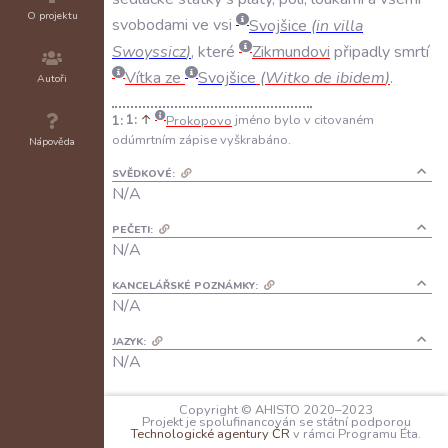
O projektu
svobodami
ve
vsi
Svojšice
(
in
villa
Swoyssicz
)
,
které
Zikmundovi
připadly
smrtí
Vítka
ze
Svojšice
(
Witko
de
ibidem
)
.
Autoři
1:
↑
Prokopovo
jméno bylo v citovaném
odúmrtním zápise vyškrabáno.
Nápověda
SVĚDKOVÉ:
N/A
PEČETI:
N/A
KANCELÁŘSKÉ POZNÁMKY:
N/A
JAZYK:
N/A
FORMA DOCHOVÁNÍ:
Copyright © AHISTO 2020–2023
Deperditum: Rekonstruováno na základě
Projekt je spolufinancován se státní podporou
Technologické agentury ČR
v rámci Programu Éta.
zápisu v „Liber proclamationum tertius“