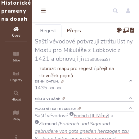
Historické
prameny
na dosah
Regest
Přepis
Úvod
Saští vévodové potvrzují ztrátu listiny
Mostu pro Mikuláše z Lobkovic z
1421 a obnovují ji
(115985eaa9)
Edice
zobrazit mapu pro regest
/
přejít na
slovníček pojmů
Regesty
DENNÍ DATUM:
1435-xx-xx
MÍSTO VYDÁNÍ:
Hledat
VLASTNÍ TEXT REGESTU:
Saští
vévodové
Fridrich
II
.
Mírný
a
Mapy
Zikmund
(
Friderich
und
Sigmund
gebrudere
von
gots
gnaden
herczogen
zcu
Sachsen
lantgraven
in
Doringen
und