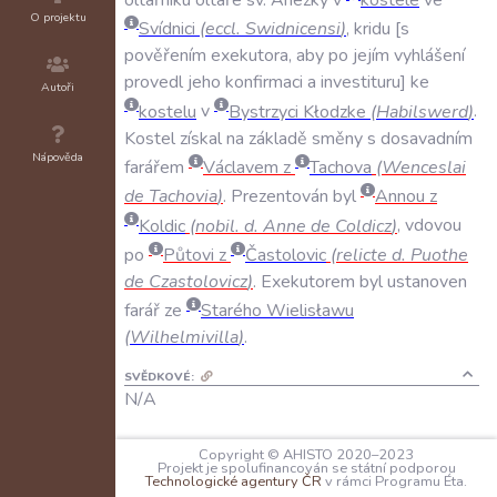
O projektu
Svídnici
(
eccl
.
Swidnicensi
)
,
kridu
s
pověřením
exekutora
,
aby
po
jejím
vyhlášení
provedl
jeho
konfirmaci
a
investituru
ke
Autoři
kostelu
v
Bystrzyci
Kłodzke
(
Habilswerd
)
.
Kostel
získal
na
základě
směny
s
dosavadním
Nápověda
farářem
Václavem
z
Tachova
(
Wenceslai
de
Tachovia
)
.
Prezentován
byl
Annou
z
Koldic
(
nobil
.
d
.
Anne
de
Coldicz
)
,
vdovou
po
Půtovi
z
Častolovic
(
relicte
d
.
Puothe
de
Czastolovicz
)
.
Exekutorem
byl
ustanoven
farář
ze
Starého
Wielisławu
(
Wilhelmivilla
)
.
SVĚDKOVÉ:
N/A
PEČETI:
Copyright © AHISTO 2020–2023
N/A
Projekt je spolufinancován se státní podporou
Technologické agentury ČR
v rámci Programu Éta.