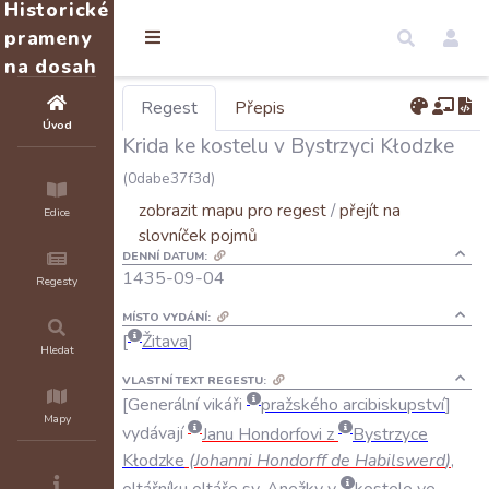
Historické
prameny
na dosah
Regest
Přepis
Úvod
Krida ke kostelu v Bystrzyci Kłodzke
(0dabe37f3d)
zobrazit mapu pro regest
/
přejít na
Edice
slovníček pojmů
DENNÍ DATUM:
1435-09-04
Regesty
MÍSTO VYDÁNÍ:
Žitava
Hledat
VLASTNÍ TEXT REGESTU:
Generální
vikáři
pražského
arcibiskupství
Mapy
vydávají
Janu
Hondorfovi
z
Bystrzyce
Kłodzke
(
Johanni
Hondorff
de
Habilswerd
)
,
oltářníku
oltáře
sv
.
Anežky
v
kostele
ve