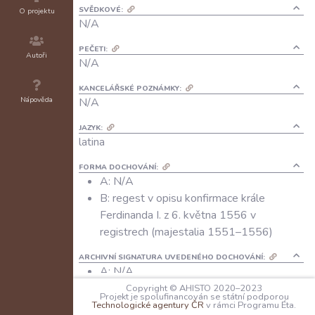
SVĚDKOVÉ:
O projektu
N/A
PEČETI:
Autoři
N/A
KANCELÁŘSKÉ POZNÁMKY:
Nápověda
N/A
JAZYK:
latina
FORMA DOCHOVÁNÍ:
A: N/A
B: regest v opisu konfirmace krále
Ferdinanda I. z 6. května 1556 v
registrech (majestalia 1551–1556)
ARCHIVNÍ SIGNATURA UVEDENÉHO DOCHOVÁNÍ:
A:
N/A
B:
NA
Praha; Registra; inv. č. 51; fol. 287–
Copyright © AHISTO 2020–2023
Projekt je spolufinancován se státní podporou
288
Technologické agentury ČR
v rámci Programu Éta.