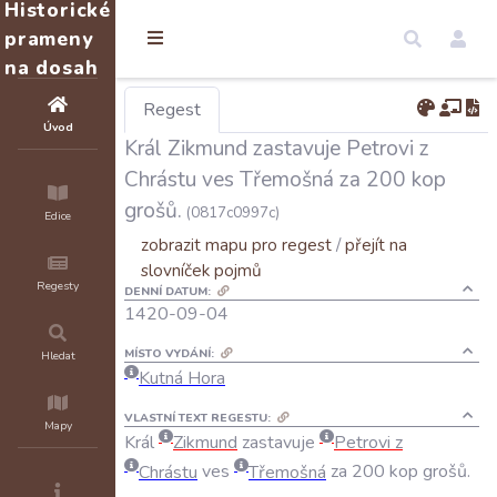
Historické
prameny
na dosah
Regest
Úvod
Král Zikmund zastavuje Petrovi z
Chrástu ves Třemošná za 200 kop
grošů.
(0817c0997c)
Edice
zobrazit mapu pro regest
/
přejít na
slovníček pojmů
Regesty
DENNÍ DATUM:
1420-09-04
MÍSTO VYDÁNÍ:
Hledat
Kutná Hora
VLASTNÍ TEXT REGESTU:
Mapy
Král
Zikmund
zastavuje
Petrovi
z
Chrástu
ves
Třemošná
za
200
kop
grošů
.