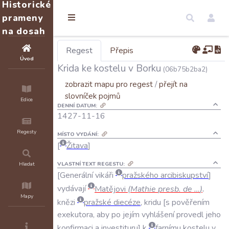
Historické
prameny
na dosah
Regest
Přepis
Úvod
Krida ke kostelu v Borku
(06b75b2ba2)
zobrazit mapu pro regest
/
přejít na
slovníček pojmů
Edice
DENNÍ DATUM:
1427-11-16
Regesty
MÍSTO VYDÁNÍ:
Žitava
VLASTNÍ TEXT REGESTU:
Hledat
Generální
vikáři
pražského
arcibiskupství
vydávají
Matějovi
(
Mathie
presb
.
de
…
)
,
Mapy
knězi
pražské
diecéze
,
kridu
s
pověřením
exekutora
,
aby
po
jejím
vyhlášení
provedl
jeho
konfirmaci
a
investituru
k
farnímu
kostelu
v