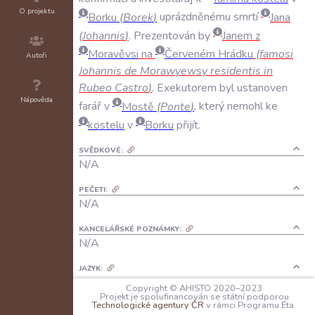
O projektu
Borku
(
Borek
)
uprázdněnému
smrtí
Jana
(
Johannis
)
.
Prezentován
by
Janem
z
Moravěvsi
na
Červeném
Hrádku
(
famosi
Autoři
Johannis
de
Morawyewsy
residentis
in
Rubeo
Castro
)
.
Exekutorem
byl
ustanoven
Nápověda
farář
v
Mostě
(
Ponte
)
,
který
nemohl
ke
kostelu
v
Borku
přijít
.
SVĚDKOVÉ:
N/A
PEČETI:
N/A
KANCELÁŘSKÉ POZNÁMKY:
N/A
JAZYK:
latina
Copyright © AHISTO 2020–2023
Projekt je spolufinancován se státní podporou
Technologické agentury ČR
v rámci Programu Éta.
FORMA DOCHOVÁNÍ: